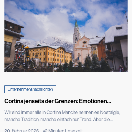
schaffen, damit Leben entstehen, sich entfalten und Bestand
finden kann. Der Gemüsegarten ist weit mehr als nur ein Ort
der Produktion: […]
Unternehmensnachrichten
Cortina jenseits der Grenzen: Emotionen
entstehen durch Leistung
Wir sind immer alle in Cortina Manche nennen es Nostalgie,
manche Tradition, manche einfach nur Trend. Aber die
Wahrheit ist, dass wir immer alle in Cortina d'Ampezzo sind.
20. Februar 2026
2 Minuten Lesezeit