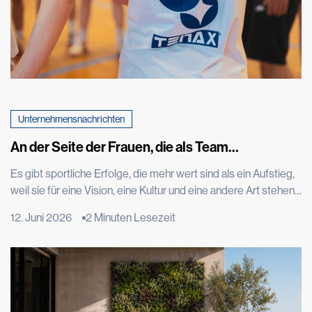
Unternehmensnachrichten
An der Seite der Frauen, die als Team
zusammenhalten. Tenax feiert mit einem
Es gibt sportliche Erfolge, die mehr wert sind als ein Aufstieg,
Sondertrikot den Aufstieg der Frauen-
weil sie für eine Vision, eine Kultur und eine andere Art stehen,
Basketballmannschaft von Costa Masnaga in die
Talent zu leben. Der Aufstieg der CLV-Limonta Costa
A1
12. Juni 2026
2 Minuten Lesezeit
Masnaga, der Frauenbasketballmannschaft, die wir sponsern,
in die Serie A1 ist einer davon. Ein Erfolg, der durch
Engagement, Disziplin, Technik und Teamgeist errungen
wurde, aber […]