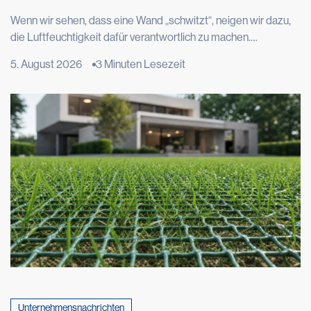
Feuchtigkeit in den Wänden wirklich?
Wenn wir sehen, dass eine Wand „schwitzt“, neigen wir dazu,
die Luftfeuchtigkeit dafür verantwortlich zu machen.
Tatsächlich hat das Phänomen in den meisten Fällen seinen
5. August 2026
3 Minuten Lesezeit
Ursprung viel tiefer, nämlich im Boden, auf dem das Gebäude
steht. Dort setzt ein langsamer physikalischer Prozess ein, der
als kapillare Feuchtigkeitsaufstieg bezeichnet wird und im
Laufe der Zeit Mauerwerk und Putz beschädigen kann. Das
Phänomen, das äußerst […]
Unternehmensnachrichten