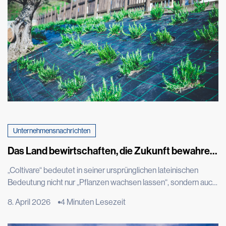
Unternehmensnachrichten
Das Land bewirtschaften, die Zukunft bewahren:
Tenax für Cascina don Guanella
„Coltivare“ bedeutet in seiner ursprünglichen lateinischen
Bedeutung nicht nur „Pflanzen wachsen lassen“, sondern auch
bewohnen, pflegen und das, was wächst, wertschätzen. Es ist
8. April 2026
4 Minuten Lesezeit
ein Wort, das schon vor der Handlung die ganze Tiefe der
Absicht zum Ausdruck bringt: die Voraussetzungen zu