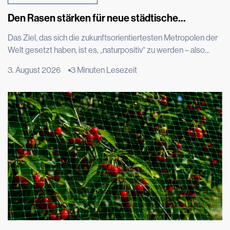
Den Rasen stärken für neue städtische
Dschungel
Das Ziel, das sich die zukunftsorientiertesten Metropolen der
Welt gesetzt haben, ist es, „naturpositiv“ zu werden – also
Orte, die nicht nur in der Lage sind, Schäden an der Natur zu
3. August 2026
3 Minuten Lesezeit
begrenzen, sondern ihr auch Raum, Funktionen und
Artenvielfalt zurückzugeben. London will 40 Kilometer Flüsse
und Bäche renaturieren, Kopenhagen strebt an, dass 20 % der
Stadtfläche von Bäumen bedeckt sind und […]