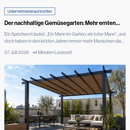
Unternehmensnachrichten
Der nachhaltige Gemüsegarten: Mehr ernten
und dabei weniger verbrauchen
Ein Sprichwort lautet: „Ein Mann im Garten, ein toter Mann“, und
doch haben in den letzten Jahren immer mehr Menschen die
Freude daran wiederentdeckt, einen Teil ihrer Lebensmittel
27. Juli 2026
4 Minuten Lesezeit
selbst anzubauen – angetrieben von dem Wunsch,
unverfälschte Produkte auf den Tisch zu bringen,
Verschwendung zu reduzieren und einen nachhaltigeren
Lebensstil zu führen. Dank des technologischen Fortschritts,
beispielsweise durch automatisierte Bewässerung, ist es
heute möglich, […]