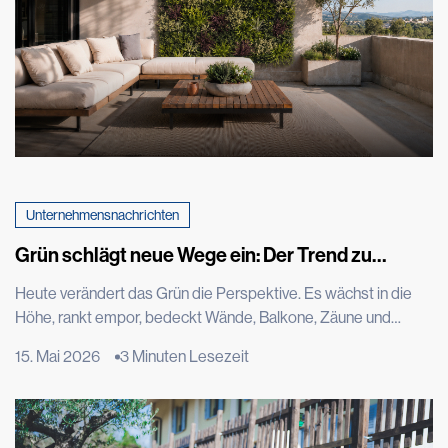
Unternehmensnachrichten
Grün schlägt neue Wege ein: Der Trend zu
vertikalen Gärten, der die Welt im Sturm erobert
Heute verändert das Grün die Perspektive. Es wächst in die
Höhe, rankt empor, bedeckt Wände, Balkone, Zäune und
Fassaden. Das Grün wird zu Architektur, zu Stadtmobiliar, hält
15. Mai 2026
3 Minuten Lesezeit
auf neue Weise Einzug in die Städte und verwandelt Mauern,
Dächer und vertikale Flächen in Lebensräume. Es ist der Trend
zum vertikalen Grün, eine Entwicklung, die aus der Begegnung
zwischen Design, Architektur und dem Bedürfnis nach […]