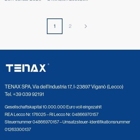
Wir sind heute hier, wie vor einem Jahr, als Kristian Ghedina,
Rockstar der Abfahrt, der Geschwindigkeit zu Mythos und
Spektakel gemacht hat, wiederholte: „No risk, no fun“. Er saß
[…]
1
2
TENAX SPA, Via dell’Industria 17, I-23897 Viganò (Lecco)
Tel.
+39 039 92191
Gesellschaftskapital 10.000.000 Euro voll eingezahlt
REA Lecco Nr. 176025 – RI Lecco Nr. 04866970157
Steuernummer 04866970157 – Umsatzsteuer-Identifikationsnummer
01263300137