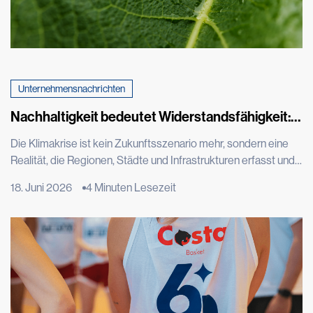
Unternehmensnachrichten
Nachhaltigkeit bedeutet Widerstandsfähigkeit:
Die Rolle von Tenax bei der Bewältigung des
Die Klimakrise ist kein Zukunftsszenario mehr, sondern eine
Klimawandels
Realität, die Regionen, Städte und Infrastrukturen erfasst und
die Art und Weise verändert, wie wir leben, bauen,
18. Juni 2026
4 Minuten Lesezeit
Landwirtschaft betreiben und die Umwelt um uns herum
schützen. Dies bestätigen die neuesten Daten der
Weltorganisation für Meteorologie, die in ihrem Bericht „State
of the Global Climate 2025“ die letzten elf […]