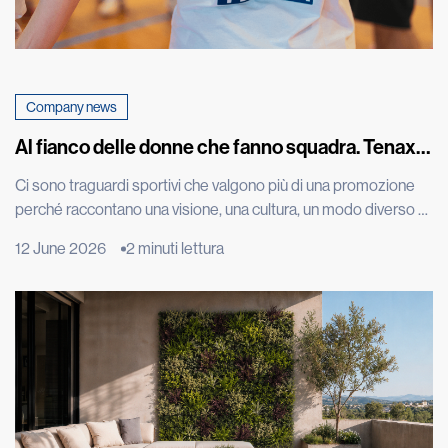
Company news
Al fianco delle donne che fanno squadra. Tenax
celebra con una maglia speciale la promozione in
Ci sono traguardi sportivi che valgono più di una promozione
A1 della squadra di basket femminile di Costa
perché raccontano una visione, una cultura, un modo diverso di
Masnaga
vivere il talento. L’approdo in Serie A1 della CLV-Limonta Costa
12 June 2026
2 minuti lettura
Masnaga, squadra di basket femminile di cui siamo sponsor, è
uno di questi. Una conquista costruita con impegno, disciplina,
tecnica e spirito di squadra, ma […]