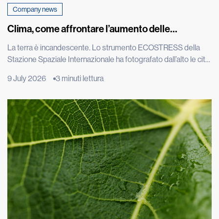
Company news
Clima, come affrontare l’aumento delle
temperature
La terra è incandescente. Lo strumento ECOSTRESS della
Stazione Spaziale Internazionale ha fotografato dall’alto le città
europee durante una delle estati più torride degli ultimi
9 July 2026
3 minuti lettura
decenni e le immagini satellitari di Roma, Parigi e Madrid
mostrano macchie rosse intensissime: il calore intrappolato
nel cemento è visibile persino dallo spazio. L’effetto isola di
calore è un […]