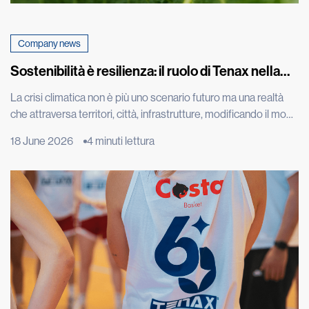
Company news
Sostenibilità è resilienza: il ruolo di Tenax nella
sfida climatica
La crisi climatica non è più uno scenario futuro ma una realtà
che attraversa territori, città, infrastrutture, modificando il modo
in cui abitiamo, costruiamo, coltiviamo e proteggiamo
18 June 2026
4 minuti lettura
l’ambiente che ci circonda. A confermarlo i dati più recenti della
World Meteorological Organization, che nel report “State of
the Global Climate 2025” ha indicato gli ultimi undici […]