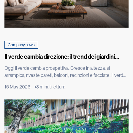
Company news
Il verde cambia direzione: il trend dei giardini
verticali che fa impazzire il mondo
Oggi il verde cambia prospettiva. Cresce in altezza, si
arrampica, riveste pareti, balconi, recinzioni e facciate. Il verde
diventa architettura, arredo urbano, entra nelle città in modo
15 May 2026
3 minuti lettura
nuovo, trasformando muri, tetti e spazi verticali in paesaggi da
vivere. È il trend del verde verticale, una tendenza che nasce
dall’incontro tra design, architettura e bisogno di […]