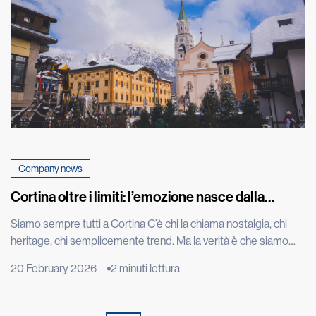
Company news
Cortina oltre i limiti: l’emozione nasce dalla
performance
Siamo sempre tutti a Cortina C’è chi la chiama nostalgia, chi
heritage, chi semplicemente trend. Ma la verità è che siamo
sempre tutti a Cortina d’Ampezzo. Ci siamo oggi come un anno
20 February 2026
2 minuti lettura
fa, quando Kristian Ghedina, rockstar della discesa libera che
ha convertito la velocità in mito e spettacolo, ripeteva “no risk
no fun”. Seduto […]