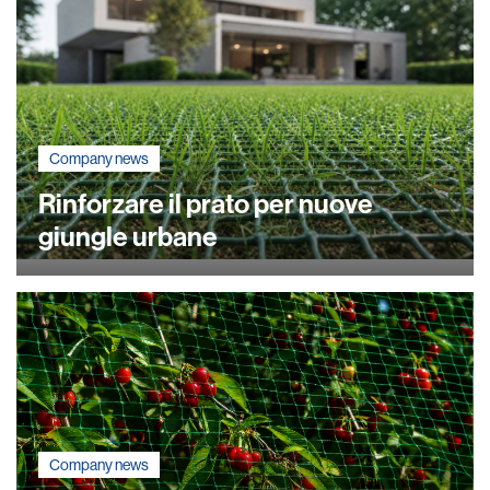
Company news
Rinforzare il prato per nuove
giungle urbane
Company news