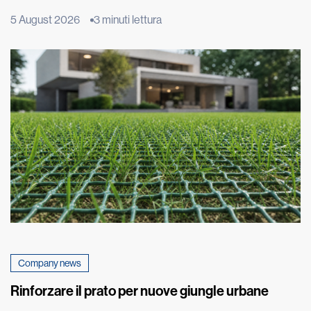
fenomeno ha origine molto più in basso, nel terreno su cui
5 August 2026
3 minuti lettura
poggia l’edificio. È qui che inizia un lento processo fisico,
chiamato risalita capillare, che può compromettere nel tempo
murature e intonaci. Il fenomeno, estremamente […]
Company news
Rinforzare il prato per nuove giungle urbane