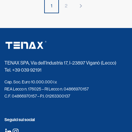
1
2
TENAX SPA, Via dell’Industria 17, I-23897 Viganò (Lecco)
Tel.
+39 039 92191
Cap. Soc. Euro 10.000.000 i.v.
REA Lecco n. 176025 – RI Lecco n. 04866970157
C.F. 04866970157 – P.I. 01263300137
Seguici sui social