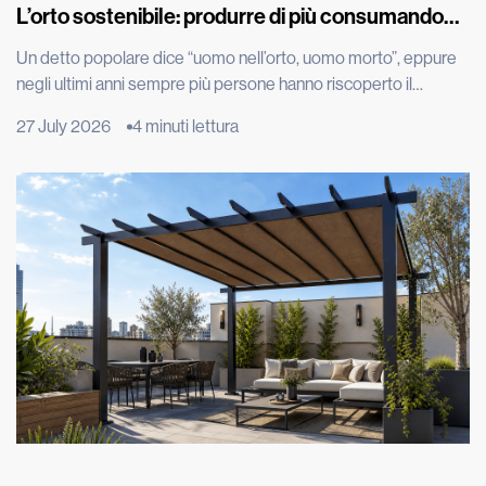
L’orto sostenibile: produrre di più consumando
meno
Un detto popolare dice “uomo nell’orto, uomo morto”, eppure
negli ultimi anni sempre più persone hanno riscoperto il
piacere di produrre parte del proprio cibo, spinte dal desiderio
27 July 2026
4 minuti lettura
di portare in tavola prodotti genuini, ridurre gli sprechi e
adottare uno stile di vita più sostenibile. Grazie all’evoluzione
tecnologica, per esempio con l’irrigazione automatizzata, oggi
coltivare […]