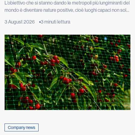
L’obiettivo che si stanno dando le metropoli più lungimiranti del
mondo è diventare nature positive, cioè luoghi capaci non solo
di limitare i danni alla natura, ma di restituirle spazio, funzioni e
3 August 2026
3 minuti lettura
biodiversità. Londra vuole ripristinare 40 chilometri di fiumi e
torrenti, Copenaghen punta ad avere il 20% della superficie
urbana coperta da alberi e […]
Company news