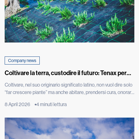
Company news
Coltivare la terra, custodire il futuro: Tenax per
Cascina don Guanella
Coltivare, nel suo originario significato latino, non vuol dire solo
“far crescere piante” ma anche abitare, prendersi cura, onorare
ciò che cresce. È una parola che restituisce tutta la profondità
8 April 2026
4 minuti lettura
dell’intenzione ancora prima del gesto: creare le condizioni
perché la vita possa nascere, svilupparsi e trovare continuità.
L’orto è molto più di uno spazio produttivo: […]