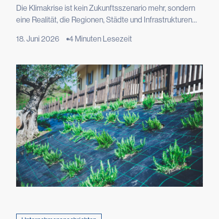
Widerstandsfähigkeit: Die Rolle von Tenax
Die Klimakrise ist kein Zukunftsszenario mehr, sondern
bei der Bewältigung des Klimawandels
eine Realität, die Regionen, Städte und Infrastrukturen
erfasst und die Art und Weise verändert, wie wir leben,
18. Juni 2026
4 Minuten Lesezeit
bauen, Landwirtschaft betreiben und die Umwelt um uns
herum schützen. Dies bestätigen die neuesten Daten
der Weltorganisation für Meteorologie, die in ihrem
Bericht „State of the Global Climate 2025“ die letzten elf
[…]