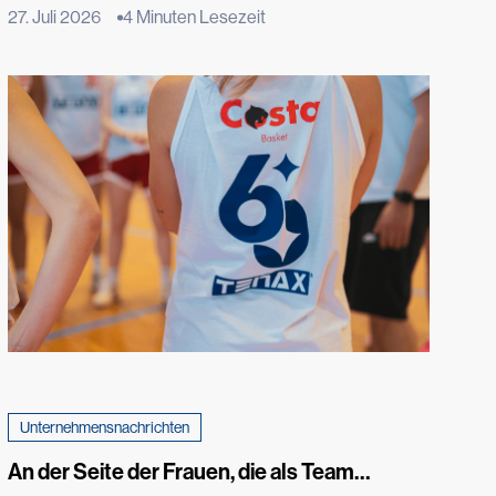
Menschen die Freude daran wiederentdeckt, einen Teil
27. Juli 2026
4 Minuten Lesezeit
ihrer Lebensmittel selbst anzubauen – angetrieben von
dem Wunsch, unverfälschte Produkte auf den Tisch zu
bringen, Verschwendung zu reduzieren und einen
nachhaltigeren Lebensstil zu führen. Dank des
technologischen Fortschritts, beispielsweise durch
automatisierte Bewässerung, ist es heute möglich, […]
Unternehmensnachrichten
An der Seite der Frauen, die als Team