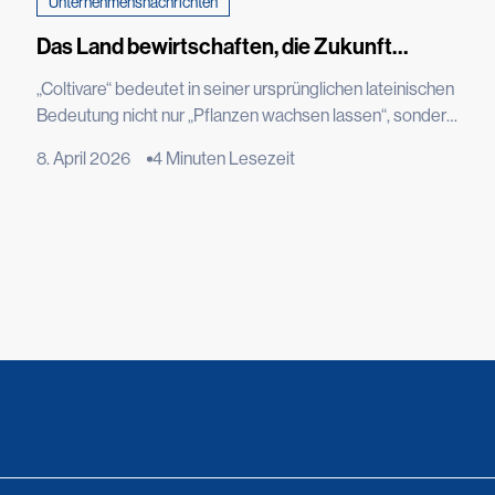
Unternehmensnachrichten
Das Land bewirtschaften, die Zukunft
bewahren: Tenax für Cascina don Guanella
„Coltivare“ bedeutet in seiner ursprünglichen lateinischen
Bedeutung nicht nur „Pflanzen wachsen lassen“, sondern
auch bewohnen, pflegen und das, was wächst,
8. April 2026
4 Minuten Lesezeit
wertschätzen. Es ist ein Wort, das schon vor der
Handlung die ganze Tiefe der Absicht zum Ausdruck
bringt: die Voraussetzungen zu schaffen, damit Leben
entstehen, sich entfalten und Bestand finden kann. Der
Gemüsegarten ist weit mehr als nur ein Ort der
Produktion: […]