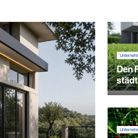
Unterneh
Den R
städ
Unterneh