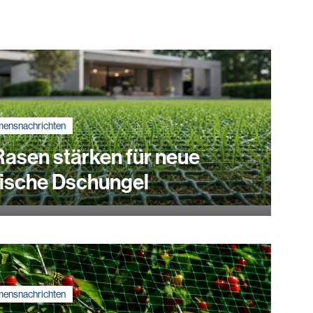
mensnachrichten
asen stärken für neue
tische Dschungel
mensnachrichten