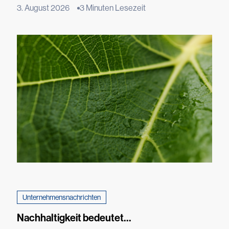
zu werden – also Orte, die nicht nur in der Lage sind,
3. August 2026
3 Minuten Lesezeit
Schäden an der Natur zu begrenzen, sondern ihr auch
Raum, Funktionen und Artenvielfalt zurückzugeben.
London will 40 Kilometer Flüsse und Bäche renaturieren,
Kopenhagen strebt an, dass 20 % der Stadtfläche von
Bäumen bedeckt sind und […]
Unternehmensnachrichten
Nachhaltigkeit bedeutet