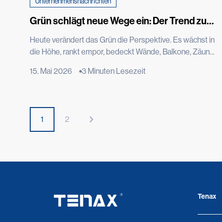
Unternehmensnachrichten
Grün schlägt neue Wege ein: Der Trend zu
vertikalen Gärten, der die Welt im Sturm
Heute verändert das Grün die Perspektive. Es wächst in
erobert
die Höhe, rankt empor, bedeckt Wände, Balkone, Zäune
und Fassaden. Das Grün wird zu Architektur, zu
15. Mai 2026
3 Minuten Lesezeit
Stadtmobiliar, hält auf neue Weise Einzug in die Städte
und verwandelt Mauern, Dächer und vertikale Flächen in
Lebensräume. Es ist der Trend zum vertikalen Grün, eine
Entwicklung, die aus der Begegnung zwischen Design,
1
2
Architektur und dem Bedürfnis nach […]
Tenax