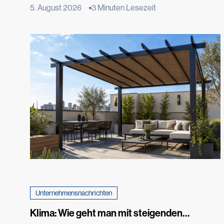
machen. Tatsächlich hat das Phänomen in den meisten
5. August 2026
3 Minuten Lesezeit
Fällen seinen Ursprung viel tiefer, nämlich im Boden, auf
dem das Gebäude steht. Dort setzt ein langsamer
physikalischer Prozess ein, der als kapillare
Feuchtigkeitsaufstieg bezeichnet wird und im Laufe der
Zeit Mauerwerk und Putz beschädigen kann. Das
Phänomen, das äußerst […]
Unternehmensnachrichten
Klima: Wie geht man mit steigenden