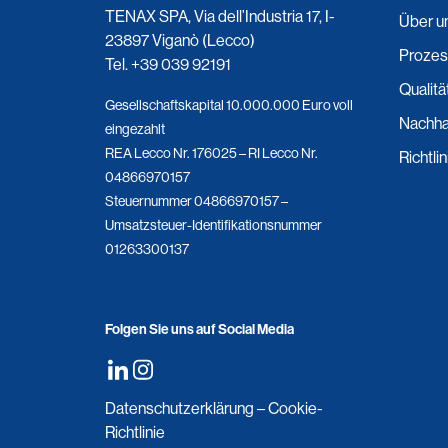
TENAX SPA, Via dell’Industria 17, I-
Über u
23897 Viganò (Lecco)
Prozes
Tel.
+39 039 92191
Qualitä
Gesellschaftskapital 10.000.000 Euro voll
Nachhal
eingezahlt
REA Lecco Nr. 176025 – RI Lecco Nr.
Richtli
04866970157
Steuernummer 04866970157 –
Umsatzsteuer-Identifikationsnummer
01263300137
Folgen Sie uns auf Social Media
Datenschutzerklärung
–
Cookie-
Richtlinie