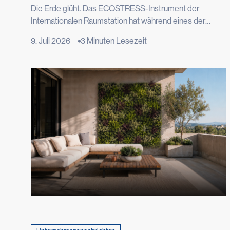
Temperaturen um?
Die Erde glüht. Das ECOSTRESS-Instrument der
Internationalen Raumstation hat während eines der
heißesten Sommer der letzten Jahrzehnte europäische
9. Juli 2026
3 Minuten Lesezeit
Städte aus der Vogelperspektive fotografiert, und die
Satellitenbilder von Rom, Paris und Madrid zeigen
intensiv rote Flecken: Die im Beton gespeicherte Wärme
ist sogar aus dem Weltraum sichtbar. Der
Wärmeinseleffekt ist ein […]