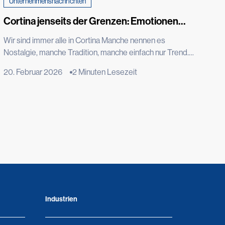
Unternehmensnachrichten
Cortina jenseits der Grenzen: Emotionen
entstehen durch Leistung
Wir sind immer alle in Cortina Manche nennen es
Nostalgie, manche Tradition, manche einfach nur Trend.
Aber die Wahrheit ist, dass wir immer alle in Cortina
20. Februar 2026
2 Minuten Lesezeit
d'Ampezzo sind. Wir sind heute hier, wie vor einem Jahr,
als Kristian Ghedina, Rockstar der Abfahrt, der
Geschwindigkeit zu Mythos und Spektakel gemacht hat,
wiederholte: „No risk, no fun“. Er saß […]
Industrien