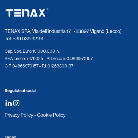
TENAX SPA, Via dell’Industria 17, I-23897 Viganò (Lecco)
Tel.
+39 039 92191
Cap. Soc. Euro 10.000.000 i.v.
REA Lecco n. 176025 – RI Lecco n. 04866970157
C.F. 04866970157 – P.I. 01263300137
Seguici sui social
Privacy Policy
-
Cookie Policy
Tenax