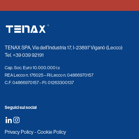
TENAX SPA, Via dell’Industria 17, I-23897 Viganò (Lecco)
Tel.
+39 039 92191
Cap. Soc. Euro 10.000.000 i.v.
REA Lecco n. 176025 – RI Lecco n. 04866970157
C.F. 04866970157 – P.I. 01263300137
Seguici sui social
Privacy Policy
-
Cookie Policy