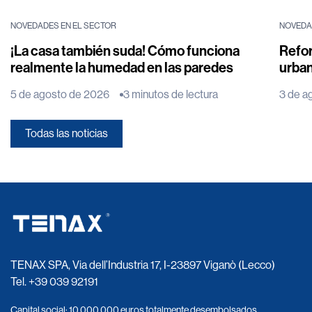
NOVEDADES EN EL SECTOR
NOVEDA
¡La casa también suda! Cómo funciona
Refor
realmente la humedad en las paredes
urba
5 de agosto de 2026
3 minutos de lectura
3 de a
Todas las noticias
TENAX SPA, Via dell’Industria 17, I-23897 Viganò (Lecco)
Tel.
+39 039 92191
Capital social: 10 000 000 euros totalmente desembolsados