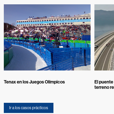
Tenax en los Juegos Olímpicos
El puente 
terreno r
Ir a los casos prácticos