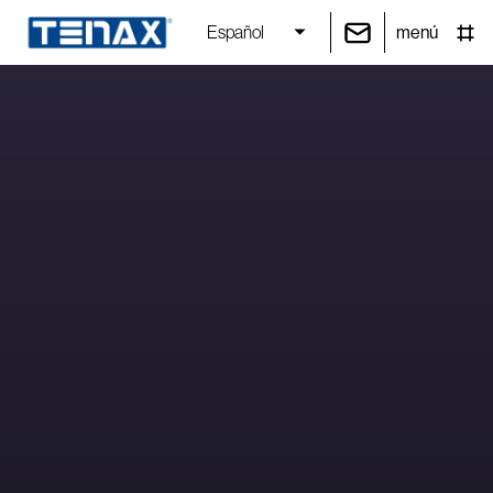
menú
Español