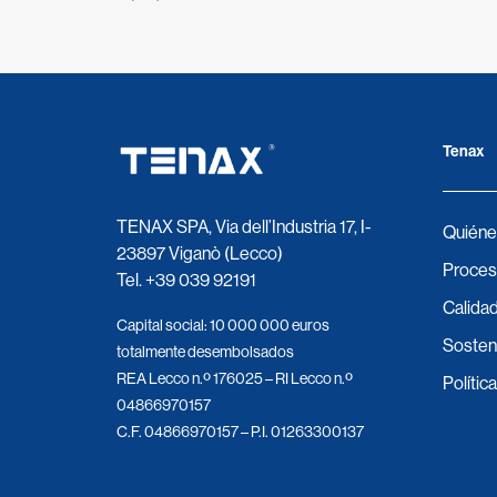
Tenax
TENAX SPA, Via dell’Industria 17, I-
Quiéne
23897 Viganò (Lecco)
Proces
Tel.
+39 039 92191
Calidad
Capital social: 10 000 000 euros
Sosteni
totalmente desembolsados
REA Lecco n.º 176025 – RI Lecco n.º
Polític
04866970157
C.F. 04866970157 – P.I. 01263300137