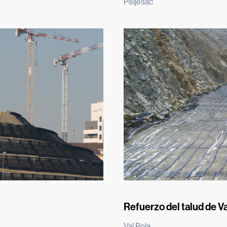
Pelješac
Refuerzo del talud de Va
Val Pola