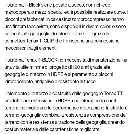
Il sistema T-Block viene posato a secco, non richiede
manodopera o mezzi speciali ed è possibile realizzare curve; i
blocchi prefabbricati in calcestruzzo vibrocompresso hanno
una finitura facciavista, sono disponibili in diversi colori e sono
collegati alle geogriglie di rinforzo Tenax TT grazie ai
connettori Tenax T-CLIP che forniscono una connessione
meccanica tra gli elementi.
Il sistema Tenax T-BLOCK non necessita di manutenzione, ha
una vita utile minima di progetto di 120 anni grazie alle
geogriglie di rinforzo in HDPE e al paramento a blocchi
idrorepellente, antigelivo e resistente al fuoco.
L’elemento di rinforzo è costituito dalle geogriglie Tenax TT,
prodotte per estrusione in HDPE, che interagendo con il
terreno ne migliorano le performance meccaniche; la struttura
terreno-geogriglia combina la resistenza a compressione del
terreno con la resistenza a trazione della geogriglia, creando
così un materiale dalle caratteristiche migliorate.