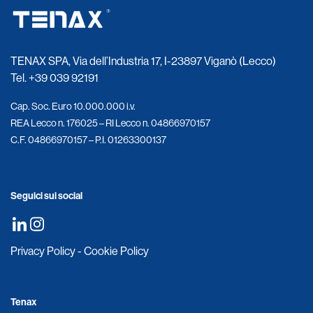
TENAX SPA, Via dell’Industria 17, I-23897 Viganò (Lecco)
Tel.
+39 039 92191
Cap. Soc. Euro 10.000.000 i.v.
REA Lecco n. 176025 – RI Lecco n. 04866970157
C.F. 04866970157 – P.I. 01263300137
Seguici sui social
Privacy Policy
-
Cookie Policy
Tenax