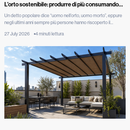
L’orto sostenibile: produrre di più consumando
meno
Un detto popolare dice “uomo nell’orto, uomo morto”, eppure
negli ultimi anni sempre più persone hanno riscoperto il
piacere di produrre parte del proprio cibo, spinte dal desiderio
27 July 2026
4 minuti lettura
di portare in tavola prodotti genuini, ridurre gli sprechi e
adottare uno stile di vita più sostenibile. Grazie all’evoluzione
tecnologica, per esempio con l’irrigazione automatizzata, oggi
coltivare […]