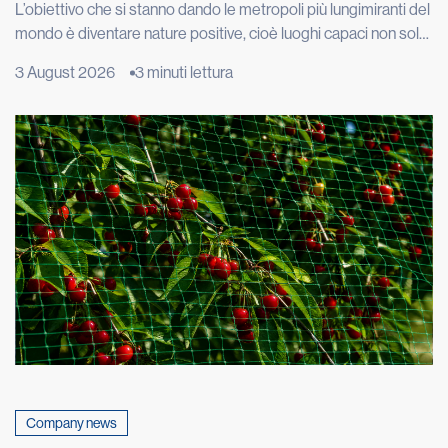
L’obiettivo che si stanno dando le metropoli più lungimiranti del
mondo è diventare nature positive, cioè luoghi capaci non solo
di limitare i danni alla natura, ma di restituirle spazio, funzioni e
3 August 2026
3 minuti lettura
biodiversità. Londra vuole ripristinare 40 chilometri di fiumi e
torrenti, Copenaghen punta ad avere il 20% della superficie
urbana coperta da alberi e […]
Company news