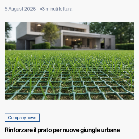
fenomeno ha origine molto più in basso, nel terreno su cui
5 August 2026
3 minuti lettura
poggia l’edificio. È qui che inizia un lento processo fisico,
chiamato risalita capillare, che può compromettere nel tempo
murature e intonaci. Il fenomeno, estremamente […]
Company news
Rinforzare il prato per nuove giungle urbane