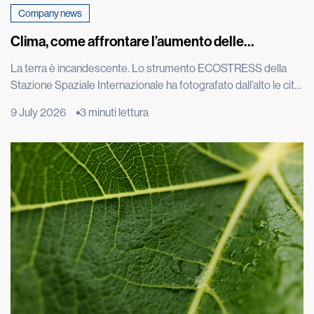
Company news
Clima, come affrontare l’aumento delle
temperature
La terra è incandescente. Lo strumento ECOSTRESS della
Stazione Spaziale Internazionale ha fotografato dall’alto le città
europee durante una delle estati più torride degli ultimi
9 July 2026
3 minuti lettura
decenni e le immagini satellitari di Roma, Parigi e Madrid
mostrano macchie rosse intensissime: il calore intrappolato
nel cemento è visibile persino dallo spazio. L’effetto isola di
calore è un […]