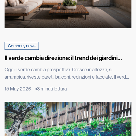
Company news
Il verde cambia direzione: il trend dei giardini
verticali che fa impazzire il mondo
Oggi il verde cambia prospettiva. Cresce in altezza, si
arrampica, riveste pareti, balconi, recinzioni e facciate. Il verde
diventa architettura, arredo urbano, entra nelle città in modo
15 May 2026
3 minuti lettura
nuovo, trasformando muri, tetti e spazi verticali in paesaggi da
vivere. È il trend del verde verticale, una tendenza che nasce
dall’incontro tra design, architettura e bisogno di […]