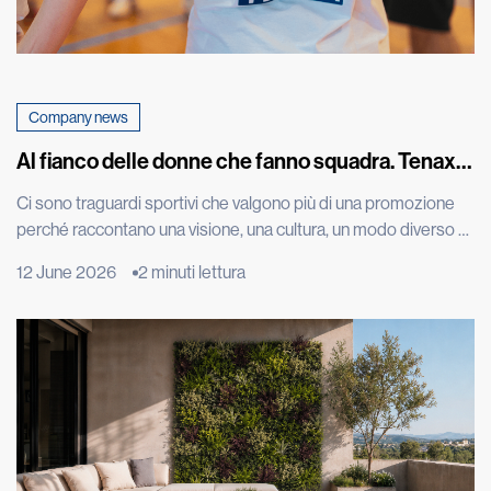
Company news
Al fianco delle donne che fanno squadra. Tenax
celebra con una maglia speciale la promozione in
Ci sono traguardi sportivi che valgono più di una promozione
A1 della squadra di basket femminile di Costa
perché raccontano una visione, una cultura, un modo diverso di
Masnaga
vivere il talento. L’approdo in Serie A1 della CLV-Limonta Costa
12 June 2026
2 minuti lettura
Masnaga, squadra di basket femminile di cui siamo sponsor, è
uno di questi. Una conquista costruita con impegno, disciplina,
tecnica e spirito di squadra, ma […]