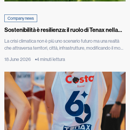
Company news
Sostenibilità è resilienza: il ruolo di Tenax nella
sfida climatica
La crisi climatica non è più uno scenario futuro ma una realtà
che attraversa territori, città, infrastrutture, modificando il modo
in cui abitiamo, costruiamo, coltiviamo e proteggiamo
18 June 2026
4 minuti lettura
l’ambiente che ci circonda. A confermarlo i dati più recenti della
World Meteorological Organization, che nel report “State of
the Global Climate 2025” ha indicato gli ultimi undici […]