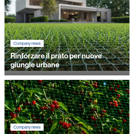
Company news
Rinforzare il prato per nuove
giungle urbane
Company news