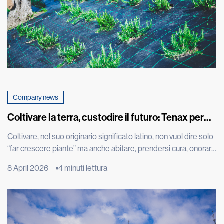
Company news
Coltivare la terra, custodire il futuro: Tenax per
Cascina don Guanella
Coltivare, nel suo originario significato latino, non vuol dire solo
“far crescere piante” ma anche abitare, prendersi cura, onorare
ciò che cresce. È una parola che restituisce tutta la profondità
8 April 2026
4 minuti lettura
dell’intenzione ancora prima del gesto: creare le condizioni
perché la vita possa nascere, svilupparsi e trovare continuità.
L’orto è molto più di uno spazio produttivo: […]