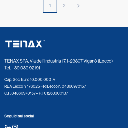
1
2
TENAX SPA, Via dell’Industria 17, I-23897 Viganò (Lecco)
Tel.
+39 039 92191
Cap. Soc. Euro 10.000.000 i.v.
REA Lecco n. 176025 – RI Lecco n. 04866970157
C.F. 04866970157 – P.I. 01263300137
Seguici sui social