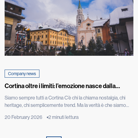
Company news
Cortina oltre i limiti: l’emozione nasce dalla
performance
Siamo sempre tutti a Cortina C’è chi la chiama nostalgia, chi
heritage, chi semplicemente trend. Ma la verità è che siamo
sempre tutti a Cortina d’Ampezzo. Ci siamo oggi come un anno
20 February 2026
2 minuti lettura
fa, quando Kristian Ghedina, rockstar della discesa libera che
ha convertito la velocità in mito e spettacolo, ripeteva “no risk
no fun”. Seduto […]