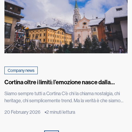
Company news
Cortina oltre i limiti: l’emozione nasce dalla
performance
Siamo sempre tutti a Cortina C’è chi la chiama nostalgia, chi
heritage, chi semplicemente trend. Ma la verità è che siamo
sempre tutti a Cortina d’Ampezzo. Ci siamo oggi come un anno
20 February 2026
2 minuti lettura
fa, quando Kristian Ghedina, rockstar della discesa libera che
ha convertito la velocità in mito e spettacolo, ripeteva “no risk
no fun”. Seduto […]