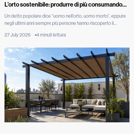
L’orto sostenibile: produrre di più consumando
meno
Un detto popolare dice “uomo nell’orto, uomo morto”, eppure
negli ultimi anni sempre più persone hanno riscoperto il
piacere di produrre parte del proprio cibo, spinte dal desiderio
27 July 2026
4 minuti lettura
di portare in tavola prodotti genuini, ridurre gli sprechi e
adottare uno stile di vita più sostenibile. Grazie all’evoluzione
tecnologica, per esempio con l’irrigazione automatizzata, oggi
coltivare […]