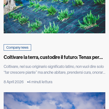
Company news
Coltivare la terra, custodire il futuro: Tenax per
Cascina don Guanella
Coltivare, nel suo originario significato latino, non vuol dire solo
“far crescere piante” ma anche abitare, prendersi cura, onorare
ciò che cresce. È una parola che restituisce tutta la profondità
8 April 2026
4 minuti lettura
dell’intenzione ancora prima del gesto: creare le condizioni
perché la vita possa nascere, svilupparsi e trovare continuità.
L’orto è molto più di uno spazio produttivo: […]