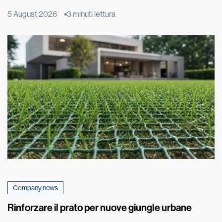
fenomeno ha origine molto più in basso, nel terreno su cui
5 August 2026
3 minuti lettura
poggia l’edificio. È qui che inizia un lento processo fisico,
chiamato risalita capillare, che può compromettere nel tempo
murature e intonaci. Il fenomeno, estremamente […]
Company news
Rinforzare il prato per nuove giungle urbane