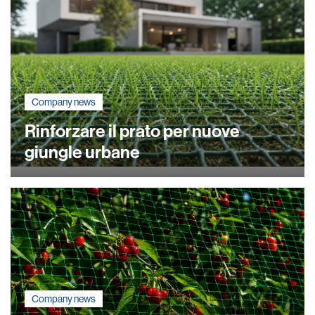
Company news
Rinforzare il prato per nuove
giungle urbane
Company news