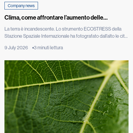
Company news
Clima, come affrontare l’aumento delle
temperature
La terra è incandescente. Lo strumento ECOSTRESS della
Stazione Spaziale Internazionale ha fotografato dall’alto le città
europee durante una delle estati più torride degli ultimi
9 July 2026
3 minuti lettura
decenni e le immagini satellitari di Roma, Parigi e Madrid
mostrano macchie rosse intensissime: il calore intrappolato
nel cemento è visibile persino dallo spazio. L’effetto isola di
calore è un […]