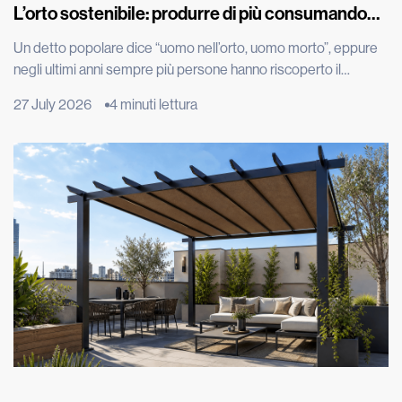
L’orto sostenibile: produrre di più consumando
meno
Un detto popolare dice “uomo nell’orto, uomo morto”, eppure
negli ultimi anni sempre più persone hanno riscoperto il
piacere di produrre parte del proprio cibo, spinte dal desiderio
27 July 2026
4 minuti lettura
di portare in tavola prodotti genuini, ridurre gli sprechi e
adottare uno stile di vita più sostenibile. Grazie all’evoluzione
tecnologica, per esempio con l’irrigazione automatizzata, oggi
coltivare […]