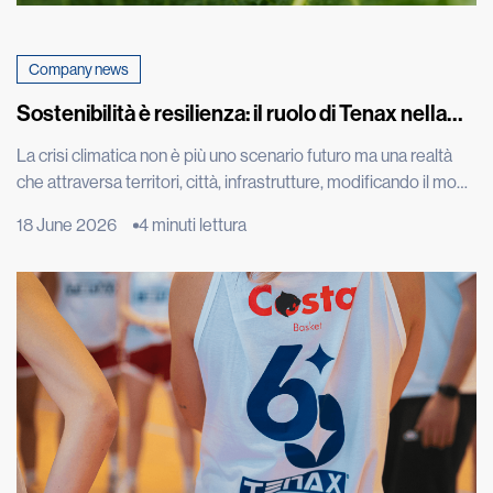
Company news
Sostenibilità è resilienza: il ruolo di Tenax nella
sfida climatica
La crisi climatica non è più uno scenario futuro ma una realtà
che attraversa territori, città, infrastrutture, modificando il modo
in cui abitiamo, costruiamo, coltiviamo e proteggiamo
18 June 2026
4 minuti lettura
l’ambiente che ci circonda. A confermarlo i dati più recenti della
World Meteorological Organization, che nel report “State of
the Global Climate 2025” ha indicato gli ultimi undici […]