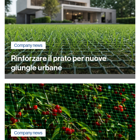
Company news
Rinforzare il prato per nuove
giungle urbane
Company news