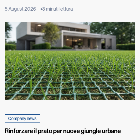
fenomeno ha origine molto più in basso, nel terreno su cui
5 August 2026
3 minuti lettura
poggia l’edificio. È qui che inizia un lento processo fisico,
chiamato risalita capillare, che può compromettere nel tempo
murature e intonaci. Il fenomeno, estremamente […]
Company news
Rinforzare il prato per nuove giungle urbane