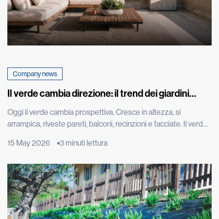
Company news
Il verde cambia direzione: il trend dei giardini
verticali che fa impazzire il mondo
Oggi il verde cambia prospettiva. Cresce in altezza, si
arrampica, riveste pareti, balconi, recinzioni e facciate. Il verde
diventa architettura, arredo urbano, entra nelle città in modo
15 May 2026
3 minuti lettura
nuovo, trasformando muri, tetti e spazi verticali in paesaggi da
vivere. È il trend del verde verticale, una tendenza che nasce
dall’incontro tra design, architettura e bisogno di […]