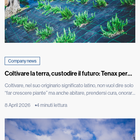
Company news
Coltivare la terra, custodire il futuro: Tenax per
Cascina don Guanella
Coltivare, nel suo originario significato latino, non vuol dire solo
“far crescere piante” ma anche abitare, prendersi cura, onorare
ciò che cresce. È una parola che restituisce tutta la profondità
8 April 2026
4 minuti lettura
dell’intenzione ancora prima del gesto: creare le condizioni
perché la vita possa nascere, svilupparsi e trovare continuità.
L’orto è molto più di uno spazio produttivo: […]