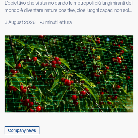
L’obiettivo che si stanno dando le metropoli più lungimiranti del
mondo è diventare nature positive, cioè luoghi capaci non solo
di limitare i danni alla natura, ma di restituirle spazio, funzioni e
3 August 2026
3 minuti lettura
biodiversità. Londra vuole ripristinare 40 chilometri di fiumi e
torrenti, Copenaghen punta ad avere il 20% della superficie
urbana coperta da alberi e […]
Company news