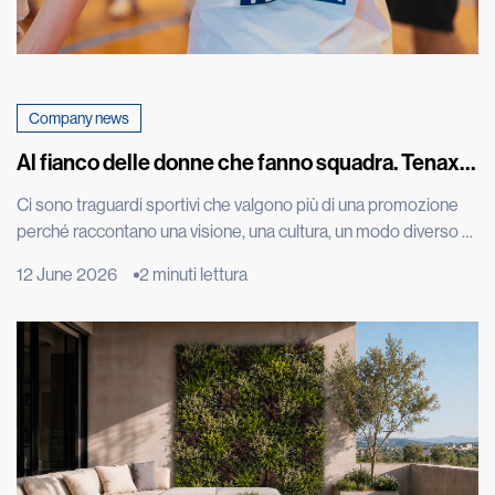
Company news
Al fianco delle donne che fanno squadra. Tenax
celebra con una maglia speciale la promozione in
Ci sono traguardi sportivi che valgono più di una promozione
A1 della squadra di basket femminile di Costa
perché raccontano una visione, una cultura, un modo diverso di
Masnaga
vivere il talento. L’approdo in Serie A1 della CLV-Limonta Costa
12 June 2026
2 minuti lettura
Masnaga, squadra di basket femminile di cui siamo sponsor, è
uno di questi. Una conquista costruita con impegno, disciplina,
tecnica e spirito di squadra, ma […]