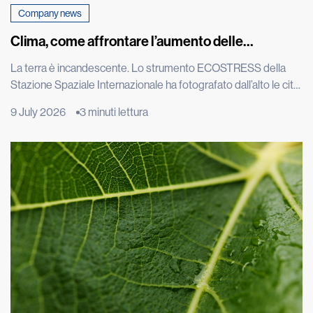
Company news
Clima, come affrontare l’aumento delle
temperature
La terra è incandescente. Lo strumento ECOSTRESS della
Stazione Spaziale Internazionale ha fotografato dall’alto le città
europee durante una delle estati più torride degli ultimi
9 July 2026
3 minuti lettura
decenni e le immagini satellitari di Roma, Parigi e Madrid
mostrano macchie rosse intensissime: il calore intrappolato
nel cemento è visibile persino dallo spazio. L’effetto isola di
calore è un […]