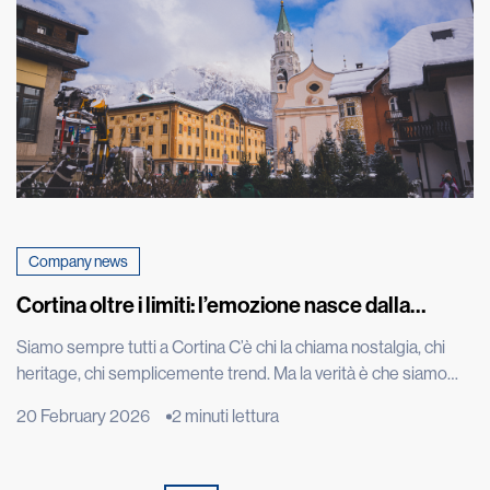
Company news
Cortina oltre i limiti: l’emozione nasce dalla
performance
Siamo sempre tutti a Cortina C’è chi la chiama nostalgia, chi
heritage, chi semplicemente trend. Ma la verità è che siamo
sempre tutti a Cortina d’Ampezzo. Ci siamo oggi come un anno
20 February 2026
2 minuti lettura
fa, quando Kristian Ghedina, rockstar della discesa libera che
ha convertito la velocità in mito e spettacolo, ripeteva “no risk
no fun”. Seduto […]