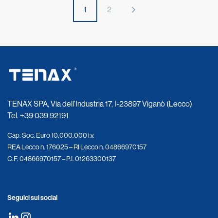
1
2
TENAX SPA, Via dell’Industria 17, I-23897 Viganò (Lecco)
Tel.
+39 039 92191
Cap. Soc. Euro 10.000.000 i.v.
REA Lecco n. 176025 – RI Lecco n. 04866970157
C.F. 04866970157 – P.I. 01263300137
Seguici sui social