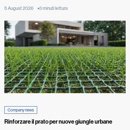
fenomeno ha origine molto più in basso, nel terreno su cui
5 August 2026
3 minuti lettura
poggia l’edificio. È qui che inizia un lento processo fisico,
chiamato risalita capillare, che può compromettere nel tempo
murature e intonaci. Il fenomeno, estremamente […]
Company news
Rinforzare il prato per nuove giungle urbane