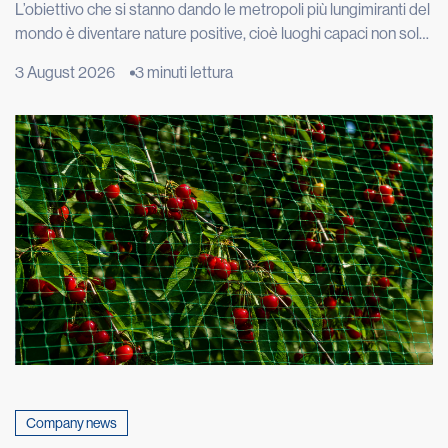
L’obiettivo che si stanno dando le metropoli più lungimiranti del
mondo è diventare nature positive, cioè luoghi capaci non solo
di limitare i danni alla natura, ma di restituirle spazio, funzioni e
3 August 2026
3 minuti lettura
biodiversità. Londra vuole ripristinare 40 chilometri di fiumi e
torrenti, Copenaghen punta ad avere il 20% della superficie
urbana coperta da alberi e […]
Company news