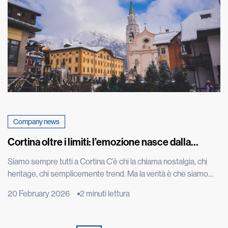
Company news
Cortina oltre i limiti: l’emozione nasce dalla
performance
Siamo sempre tutti a Cortina C’è chi la chiama nostalgia, chi
heritage, chi semplicemente trend. Ma la verità è che siamo
sempre tutti a Cortina d’Ampezzo. Ci siamo oggi come un anno
20 February 2026
2 minuti lettura
fa, quando Kristian Ghedina, rockstar della discesa libera che
ha convertito la velocità in mito e spettacolo, ripeteva “no risk
no fun”. Seduto […]