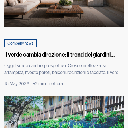
Company news
Il verde cambia direzione: il trend dei giardini
verticali che fa impazzire il mondo
Oggi il verde cambia prospettiva. Cresce in altezza, si
arrampica, riveste pareti, balconi, recinzioni e facciate. Il verde
diventa architettura, arredo urbano, entra nelle città in modo
15 May 2026
3 minuti lettura
nuovo, trasformando muri, tetti e spazi verticali in paesaggi da
vivere. È il trend del verde verticale, una tendenza che nasce
dall’incontro tra design, architettura e bisogno di […]