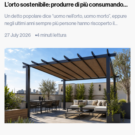
L’orto sostenibile: produrre di più consumando
meno
Un detto popolare dice “uomo nell’orto, uomo morto”, eppure
negli ultimi anni sempre più persone hanno riscoperto il
piacere di produrre parte del proprio cibo, spinte dal desiderio
27 July 2026
4 minuti lettura
di portare in tavola prodotti genuini, ridurre gli sprechi e
adottare uno stile di vita più sostenibile. Grazie all’evoluzione
tecnologica, per esempio con l’irrigazione automatizzata, oggi
coltivare […]