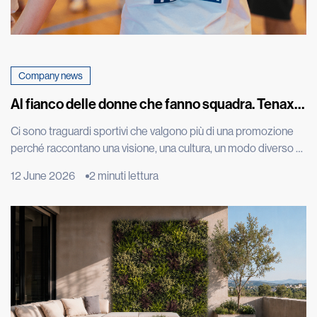
Company news
Al fianco delle donne che fanno squadra. Tenax
celebra con una maglia speciale la promozione in
Ci sono traguardi sportivi che valgono più di una promozione
A1 della squadra di basket femminile di Costa
perché raccontano una visione, una cultura, un modo diverso di
Masnaga
vivere il talento. L’approdo in Serie A1 della CLV-Limonta Costa
12 June 2026
2 minuti lettura
Masnaga, squadra di basket femminile di cui siamo sponsor, è
uno di questi. Una conquista costruita con impegno, disciplina,
tecnica e spirito di squadra, ma […]