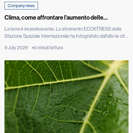
Company news
Clima, come affrontare l’aumento delle
temperature
La terra è incandescente. Lo strumento ECOSTRESS della
Stazione Spaziale Internazionale ha fotografato dall’alto le città
europee durante una delle estati più torride degli ultimi
9 July 2026
3 minuti lettura
decenni e le immagini satellitari di Roma, Parigi e Madrid
mostrano macchie rosse intensissime: il calore intrappolato
nel cemento è visibile persino dallo spazio. L’effetto isola di
calore è un […]