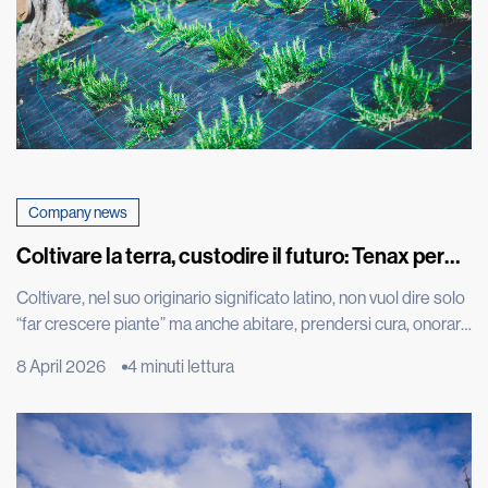
Company news
Coltivare la terra, custodire il futuro: Tenax per
Cascina don Guanella
Coltivare, nel suo originario significato latino, non vuol dire solo
“far crescere piante” ma anche abitare, prendersi cura, onorare
ciò che cresce. È una parola che restituisce tutta la profondità
8 April 2026
4 minuti lettura
dell’intenzione ancora prima del gesto: creare le condizioni
perché la vita possa nascere, svilupparsi e trovare continuità.
L’orto è molto più di uno spazio produttivo: […]