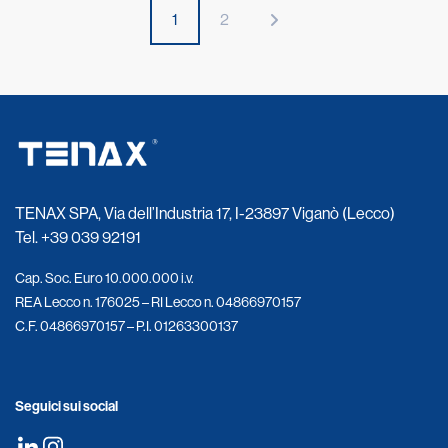
1
2
TENAX SPA, Via dell’Industria 17, I-23897 Viganò (Lecco)
Tel.
+39 039 92191
Cap. Soc. Euro 10.000.000 i.v.
REA Lecco n. 176025 – RI Lecco n. 04866970157
C.F. 04866970157 – P.I. 01263300137
Seguici sui social