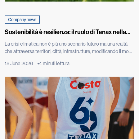
Company news
Sostenibilità è resilienza: il ruolo di Tenax nella
sfida climatica
La crisi climatica non è più uno scenario futuro ma una realtà
che attraversa territori, città, infrastrutture, modificando il modo
in cui abitiamo, costruiamo, coltiviamo e proteggiamo
18 June 2026
4 minuti lettura
l’ambiente che ci circonda. A confermarlo i dati più recenti della
World Meteorological Organization, che nel report “State of
the Global Climate 2025” ha indicato gli ultimi undici […]