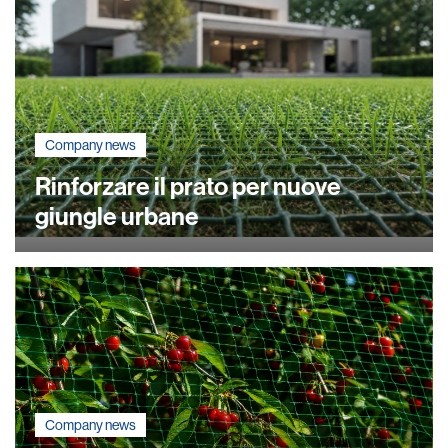
Company news
Rinforzare il prato per nuove
giungle urbane
Company news