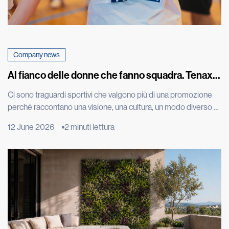
Company news
Al fianco delle donne che fanno squadra. Tenax
celebra con una maglia speciale la promozione in
Ci sono traguardi sportivi che valgono più di una promozione
A1 della squadra di basket femminile di Costa
perché raccontano una visione, una cultura, un modo diverso di
Masnaga
vivere il talento. L’approdo in Serie A1 della CLV-Limonta Costa
12 June 2026
2 minuti lettura
Masnaga, squadra di basket femminile di cui siamo sponsor, è
uno di questi. Una conquista costruita con impegno, disciplina,
tecnica e spirito di squadra, ma […]