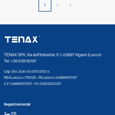
1
2
TENAX SPA, Via dell’Industria 17, I-23897 Viganò (Lecco)
Tel.
+39 039 92191
Cap. Soc. Euro 10.000.000 i.v.
REA Lecco n. 176025 – RI Lecco n. 04866970157
C.F. 04866970157 – P.I. 01263300137
Seguici sui social