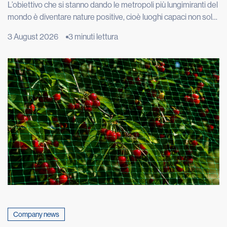
L’obiettivo che si stanno dando le metropoli più lungimiranti del
mondo è diventare nature positive, cioè luoghi capaci non solo
di limitare i danni alla natura, ma di restituirle spazio, funzioni e
3 August 2026
3 minuti lettura
biodiversità. Londra vuole ripristinare 40 chilometri di fiumi e
torrenti, Copenaghen punta ad avere il 20% della superficie
urbana coperta da alberi e […]
Company news