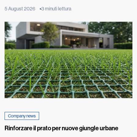
fenomeno ha origine molto più in basso, nel terreno su cui
5 August 2026
3 minuti lettura
poggia l’edificio. È qui che inizia un lento processo fisico,
chiamato risalita capillare, che può compromettere nel tempo
murature e intonaci. Il fenomeno, estremamente […]
Company news
Rinforzare il prato per nuove giungle urbane