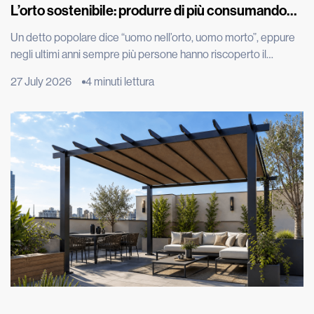
L’orto sostenibile: produrre di più consumando
meno
Un detto popolare dice “uomo nell’orto, uomo morto”, eppure
negli ultimi anni sempre più persone hanno riscoperto il
piacere di produrre parte del proprio cibo, spinte dal desiderio
27 July 2026
4 minuti lettura
di portare in tavola prodotti genuini, ridurre gli sprechi e
adottare uno stile di vita più sostenibile. Grazie all’evoluzione
tecnologica, per esempio con l’irrigazione automatizzata, oggi
coltivare […]