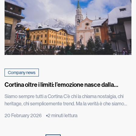
Company news
Cortina oltre i limiti: l’emozione nasce dalla
performance
Siamo sempre tutti a Cortina C’è chi la chiama nostalgia, chi
heritage, chi semplicemente trend. Ma la verità è che siamo
sempre tutti a Cortina d’Ampezzo. Ci siamo oggi come un anno
20 February 2026
2 minuti lettura
fa, quando Kristian Ghedina, rockstar della discesa libera che
ha convertito la velocità in mito e spettacolo, ripeteva “no risk
no fun”. Seduto […]