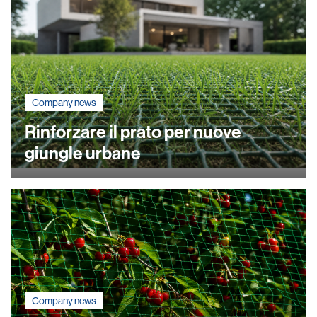
Company news
Rinforzare il prato per nuove
giungle urbane
Company news