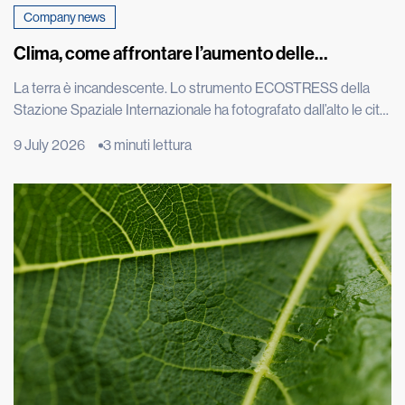
Company news
Clima, come affrontare l’aumento delle
temperature
La terra è incandescente. Lo strumento ECOSTRESS della
Stazione Spaziale Internazionale ha fotografato dall’alto le città
europee durante una delle estati più torride degli ultimi
9 July 2026
3 minuti lettura
decenni e le immagini satellitari di Roma, Parigi e Madrid
mostrano macchie rosse intensissime: il calore intrappolato
nel cemento è visibile persino dallo spazio. L’effetto isola di
calore è un […]