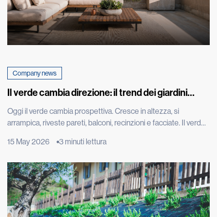
Company news
Il verde cambia direzione: il trend dei giardini
verticali che fa impazzire il mondo
Oggi il verde cambia prospettiva. Cresce in altezza, si
arrampica, riveste pareti, balconi, recinzioni e facciate. Il verde
diventa architettura, arredo urbano, entra nelle città in modo
15 May 2026
3 minuti lettura
nuovo, trasformando muri, tetti e spazi verticali in paesaggi da
vivere. È il trend del verde verticale, una tendenza che nasce
dall’incontro tra design, architettura e bisogno di […]