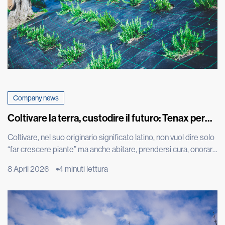
Company news
Coltivare la terra, custodire il futuro: Tenax per
Cascina don Guanella
Coltivare, nel suo originario significato latino, non vuol dire solo
“far crescere piante” ma anche abitare, prendersi cura, onorare
ciò che cresce. È una parola che restituisce tutta la profondità
8 April 2026
4 minuti lettura
dell’intenzione ancora prima del gesto: creare le condizioni
perché la vita possa nascere, svilupparsi e trovare continuità.
L’orto è molto più di uno spazio produttivo: […]