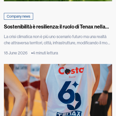
Company news
Sostenibilità è resilienza: il ruolo di Tenax nella
sfida climatica
La crisi climatica non è più uno scenario futuro ma una realtà
che attraversa territori, città, infrastrutture, modificando il modo
in cui abitiamo, costruiamo, coltiviamo e proteggiamo
18 June 2026
4 minuti lettura
l’ambiente che ci circonda. A confermarlo i dati più recenti della
World Meteorological Organization, che nel report “State of
the Global Climate 2025” ha indicato gli ultimi undici […]