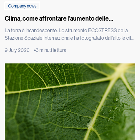
Company news
Clima, come affrontare l’aumento delle
temperature
La terra è incandescente. Lo strumento ECOSTRESS della
Stazione Spaziale Internazionale ha fotografato dall’alto le città
europee durante una delle estati più torride degli ultimi
9 July 2026
3 minuti lettura
decenni e le immagini satellitari di Roma, Parigi e Madrid
mostrano macchie rosse intensissime: il calore intrappolato
nel cemento è visibile persino dallo spazio. L’effetto isola di
calore è un […]