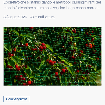
L’obiettivo che si stanno dando le metropoli più lungimiranti del
mondo è diventare nature positive, cioè luoghi capaci non solo
di limitare i danni alla natura, ma di restituirle spazio, funzioni e
3 August 2026
3 minuti lettura
biodiversità. Londra vuole ripristinare 40 chilometri di fiumi e
torrenti, Copenaghen punta ad avere il 20% della superficie
urbana coperta da alberi e […]
Company news