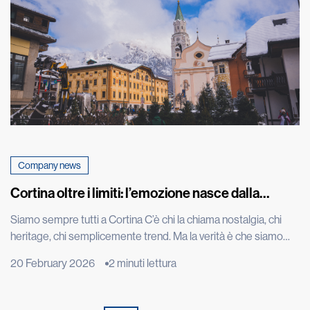
Company news
Cortina oltre i limiti: l’emozione nasce dalla
performance
Siamo sempre tutti a Cortina C’è chi la chiama nostalgia, chi
heritage, chi semplicemente trend. Ma la verità è che siamo
sempre tutti a Cortina d’Ampezzo. Ci siamo oggi come un anno
20 February 2026
2 minuti lettura
fa, quando Kristian Ghedina, rockstar della discesa libera che
ha convertito la velocità in mito e spettacolo, ripeteva “no risk
no fun”. Seduto […]