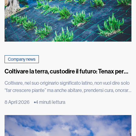
Company news
Coltivare la terra, custodire il futuro: Tenax per
Cascina don Guanella
Coltivare, nel suo originario significato latino, non vuol dire solo
“far crescere piante” ma anche abitare, prendersi cura, onorare
ciò che cresce. È una parola che restituisce tutta la profondità
8 April 2026
4 minuti lettura
dell’intenzione ancora prima del gesto: creare le condizioni
perché la vita possa nascere, svilupparsi e trovare continuità.
L’orto è molto più di uno spazio produttivo: […]