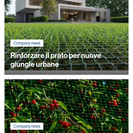
Company news
Rinforzare il prato per nuove
giungle urbane
Company news