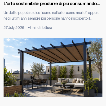
L’orto sostenibile: produrre di più consumando
meno
Un detto popolare dice “uomo nell’orto, uomo morto”, eppure
negli ultimi anni sempre più persone hanno riscoperto il
piacere di produrre parte del proprio cibo, spinte dal desiderio
27 July 2026
4 minuti lettura
di portare in tavola prodotti genuini, ridurre gli sprechi e
adottare uno stile di vita più sostenibile. Grazie all’evoluzione
tecnologica, per esempio con l’irrigazione automatizzata, oggi
coltivare […]