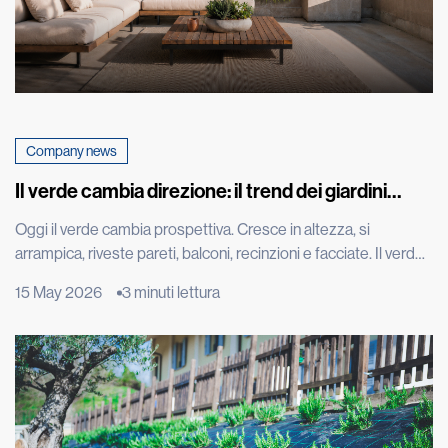
Company news
Il verde cambia direzione: il trend dei giardini
verticali che fa impazzire il mondo
Oggi il verde cambia prospettiva. Cresce in altezza, si
arrampica, riveste pareti, balconi, recinzioni e facciate. Il verde
diventa architettura, arredo urbano, entra nelle città in modo
15 May 2026
3 minuti lettura
nuovo, trasformando muri, tetti e spazi verticali in paesaggi da
vivere. È il trend del verde verticale, una tendenza che nasce
dall’incontro tra design, architettura e bisogno di […]