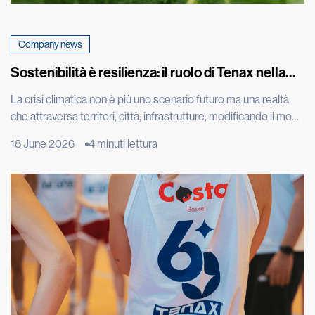
Company news
Sostenibilità è resilienza: il ruolo di Tenax nella
sfida climatica
La crisi climatica non è più uno scenario futuro ma una realtà
che attraversa territori, città, infrastrutture, modificando il modo
in cui abitiamo, costruiamo, coltiviamo e proteggiamo
18 June 2026
4 minuti lettura
l’ambiente che ci circonda. A confermarlo i dati più recenti della
World Meteorological Organization, che nel report “State of
the Global Climate 2025” ha indicato gli ultimi undici […]