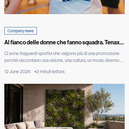
Company news
Al fianco delle donne che fanno squadra. Tenax
celebra con una maglia speciale la promozione in
Ci sono traguardi sportivi che valgono più di una promozione
A1 della squadra di basket femminile di Costa
perché raccontano una visione, una cultura, un modo diverso di
Masnaga
vivere il talento. L’approdo in Serie A1 della CLV-Limonta Costa
12 June 2026
2 minuti lettura
Masnaga, squadra di basket femminile di cui siamo sponsor, è
uno di questi. Una conquista costruita con impegno, disciplina,
tecnica e spirito di squadra, ma […]