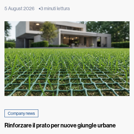
fenomeno ha origine molto più in basso, nel terreno su cui
5 August 2026
3 minuti lettura
poggia l’edificio. È qui che inizia un lento processo fisico,
chiamato risalita capillare, che può compromettere nel tempo
murature e intonaci. Il fenomeno, estremamente […]
Company news
Rinforzare il prato per nuove giungle urbane