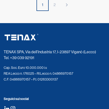
1
2
TENAX SPA, Via dell’Industria 17, I-23897 Viganò (Lecco)
Tel.
+39 039 92191
Cap. Soc. Euro 10.000.000 i.v.
REA Lecco n. 176025 – RI Lecco n. 04866970157
C.F. 04866970157 – P.I. 01263300137
Seguici sui social