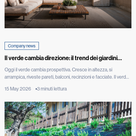
Company news
Il verde cambia direzione: il trend dei giardini
verticali che fa impazzire il mondo
Oggi il verde cambia prospettiva. Cresce in altezza, si
arrampica, riveste pareti, balconi, recinzioni e facciate. Il verde
diventa architettura, arredo urbano, entra nelle città in modo
15 May 2026
3 minuti lettura
nuovo, trasformando muri, tetti e spazi verticali in paesaggi da
vivere. È il trend del verde verticale, una tendenza che nasce
dall’incontro tra design, architettura e bisogno di […]