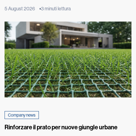
fenomeno ha origine molto più in basso, nel terreno su cui
5 August 2026
3 minuti lettura
poggia l’edificio. È qui che inizia un lento processo fisico,
chiamato risalita capillare, che può compromettere nel tempo
murature e intonaci. Il fenomeno, estremamente […]
Company news
Rinforzare il prato per nuove giungle urbane