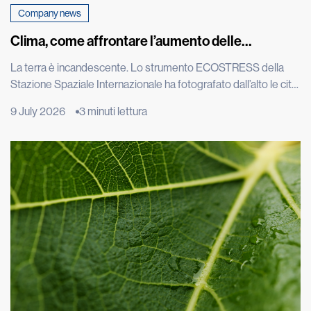
Company news
Clima, come affrontare l’aumento delle
temperature
La terra è incandescente. Lo strumento ECOSTRESS della
Stazione Spaziale Internazionale ha fotografato dall’alto le città
europee durante una delle estati più torride degli ultimi
9 July 2026
3 minuti lettura
decenni e le immagini satellitari di Roma, Parigi e Madrid
mostrano macchie rosse intensissime: il calore intrappolato
nel cemento è visibile persino dallo spazio. L’effetto isola di
calore è un […]