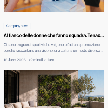
Company news
Al fianco delle donne che fanno squadra. Tenax
celebra con una maglia speciale la promozione in
Ci sono traguardi sportivi che valgono più di una promozione
A1 della squadra di basket femminile di Costa
perché raccontano una visione, una cultura, un modo diverso di
Masnaga
vivere il talento. L’approdo in Serie A1 della CLV-Limonta Costa
12 June 2026
2 minuti lettura
Masnaga, squadra di basket femminile di cui siamo sponsor, è
uno di questi. Una conquista costruita con impegno, disciplina,
tecnica e spirito di squadra, ma […]