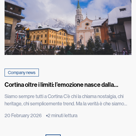
Company news
Cortina oltre i limiti: l’emozione nasce dalla
performance
Siamo sempre tutti a Cortina C’è chi la chiama nostalgia, chi
heritage, chi semplicemente trend. Ma la verità è che siamo
sempre tutti a Cortina d’Ampezzo. Ci siamo oggi come un anno
20 February 2026
2 minuti lettura
fa, quando Kristian Ghedina, rockstar della discesa libera che
ha convertito la velocità in mito e spettacolo, ripeteva “no risk
no fun”. Seduto […]