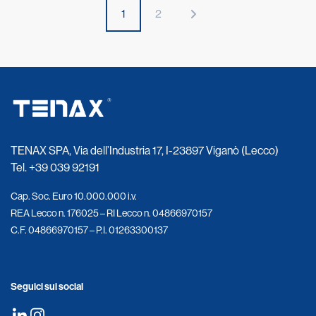
1
2
TENAX SPA, Via dell’Industria 17, I-23897 Viganò (Lecco)
Tel.
+39 039 92191
Cap. Soc. Euro 10.000.000 i.v.
REA Lecco n. 176025 – RI Lecco n. 04866970157
C.F. 04866970157 – P.I. 01263300137
Seguici sui social