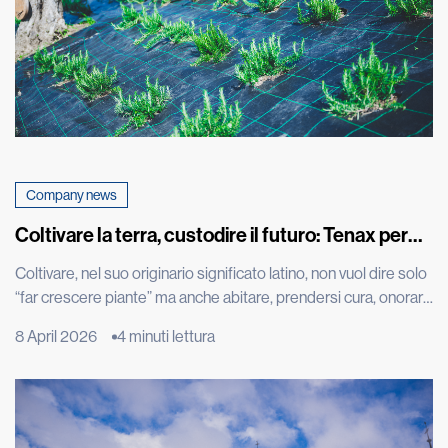
Company news
Coltivare la terra, custodire il futuro: Tenax per
Cascina don Guanella
Coltivare, nel suo originario significato latino, non vuol dire solo
“far crescere piante” ma anche abitare, prendersi cura, onorare
ciò che cresce. È una parola che restituisce tutta la profondità
8 April 2026
4 minuti lettura
dell’intenzione ancora prima del gesto: creare le condizioni
perché la vita possa nascere, svilupparsi e trovare continuità.
L’orto è molto più di uno spazio produttivo: […]