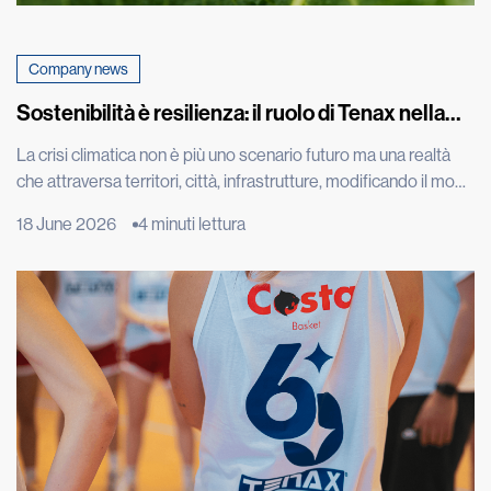
Company news
Sostenibilità è resilienza: il ruolo di Tenax nella
sfida climatica
La crisi climatica non è più uno scenario futuro ma una realtà
che attraversa territori, città, infrastrutture, modificando il modo
in cui abitiamo, costruiamo, coltiviamo e proteggiamo
18 June 2026
4 minuti lettura
l’ambiente che ci circonda. A confermarlo i dati più recenti della
World Meteorological Organization, che nel report “State of
the Global Climate 2025” ha indicato gli ultimi undici […]