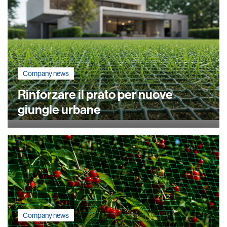
Company news
Rinforzare il prato per nuove
giungle urbane
Company news