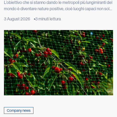
L’obiettivo che si stanno dando le metropoli più lungimiranti del
mondo è diventare nature positive, cioè luoghi capaci non solo
di limitare i danni alla natura, ma di restituirle spazio, funzioni e
3 August 2026
3 minuti lettura
biodiversità. Londra vuole ripristinare 40 chilometri di fiumi e
torrenti, Copenaghen punta ad avere il 20% della superficie
urbana coperta da alberi e […]
Company news