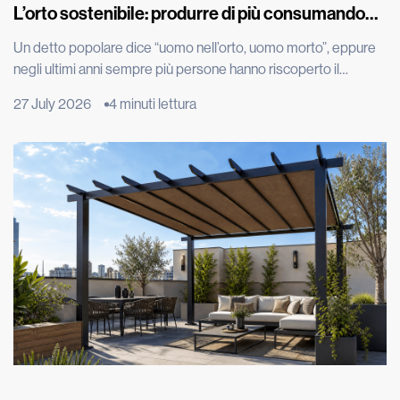
L’orto sostenibile: produrre di più consumando
meno
Un detto popolare dice “uomo nell’orto, uomo morto”, eppure
negli ultimi anni sempre più persone hanno riscoperto il
piacere di produrre parte del proprio cibo, spinte dal desiderio
27 July 2026
4 minuti lettura
di portare in tavola prodotti genuini, ridurre gli sprechi e
adottare uno stile di vita più sostenibile. Grazie all’evoluzione
tecnologica, per esempio con l’irrigazione automatizzata, oggi
coltivare […]