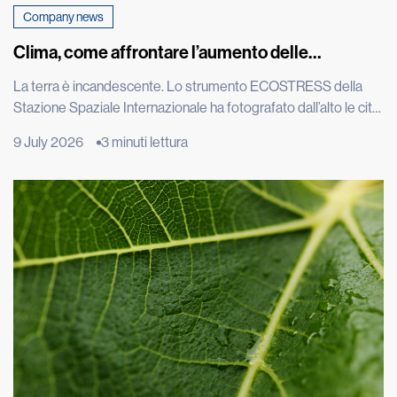
Company news
Clima, come affrontare l’aumento delle
temperature
La terra è incandescente. Lo strumento ECOSTRESS della
Stazione Spaziale Internazionale ha fotografato dall’alto le città
europee durante una delle estati più torride degli ultimi
9 July 2026
3 minuti lettura
decenni e le immagini satellitari di Roma, Parigi e Madrid
mostrano macchie rosse intensissime: il calore intrappolato
nel cemento è visibile persino dallo spazio. L’effetto isola di
calore è un […]