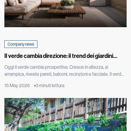
Company news
Il verde cambia direzione: il trend dei giardini
verticali che fa impazzire il mondo
Oggi il verde cambia prospettiva. Cresce in altezza, si
arrampica, riveste pareti, balconi, recinzioni e facciate. Il verde
diventa architettura, arredo urbano, entra nelle città in modo
15 May 2026
3 minuti lettura
nuovo, trasformando muri, tetti e spazi verticali in paesaggi da
vivere. È il trend del verde verticale, una tendenza che nasce
dall’incontro tra design, architettura e bisogno di […]