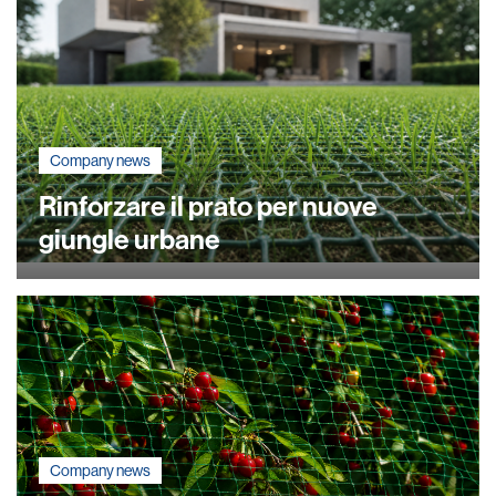
Company news
Rinforzare il prato per nuove
giungle urbane
Company news