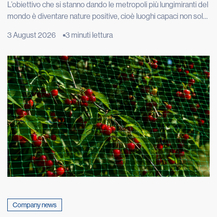
L’obiettivo che si stanno dando le metropoli più lungimiranti del
mondo è diventare nature positive, cioè luoghi capaci non solo
di limitare i danni alla natura, ma di restituirle spazio, funzioni e
3 August 2026
3 minuti lettura
biodiversità. Londra vuole ripristinare 40 chilometri di fiumi e
torrenti, Copenaghen punta ad avere il 20% della superficie
urbana coperta da alberi e […]
Company news