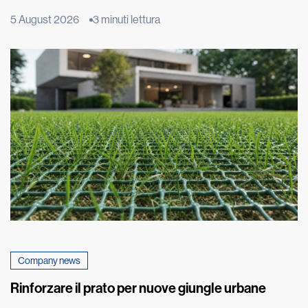
fenomeno ha origine molto più in basso, nel terreno su cui
5 August 2026
3 minuti lettura
poggia l’edificio. È qui che inizia un lento processo fisico,
chiamato risalita capillare, che può compromettere nel tempo
murature e intonaci. Il fenomeno, estremamente […]
Company news
Rinforzare il prato per nuove giungle urbane