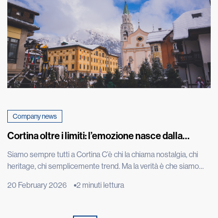
Company news
Cortina oltre i limiti: l’emozione nasce dalla
performance
Siamo sempre tutti a Cortina C’è chi la chiama nostalgia, chi
heritage, chi semplicemente trend. Ma la verità è che siamo
sempre tutti a Cortina d’Ampezzo. Ci siamo oggi come un anno
20 February 2026
2 minuti lettura
fa, quando Kristian Ghedina, rockstar della discesa libera che
ha convertito la velocità in mito e spettacolo, ripeteva “no risk
no fun”. Seduto […]