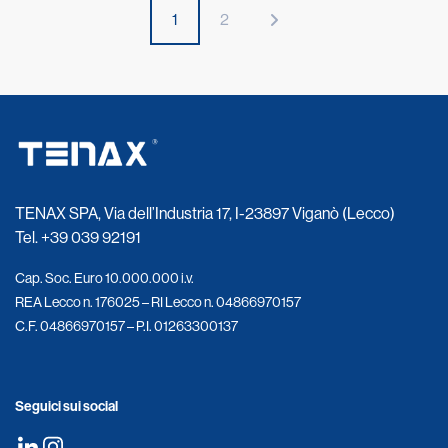
1
2
TENAX SPA, Via dell’Industria 17, I-23897 Viganò (Lecco)
Tel.
+39 039 92191
Cap. Soc. Euro 10.000.000 i.v.
REA Lecco n. 176025 – RI Lecco n. 04866970157
C.F. 04866970157 – P.I. 01263300137
Seguici sui social