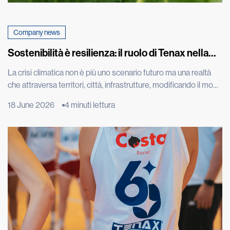
Company news
Sostenibilità è resilienza: il ruolo di Tenax nella
sfida climatica
La crisi climatica non è più uno scenario futuro ma una realtà
che attraversa territori, città, infrastrutture, modificando il modo
in cui abitiamo, costruiamo, coltiviamo e proteggiamo
18 June 2026
4 minuti lettura
l’ambiente che ci circonda. A confermarlo i dati più recenti della
World Meteorological Organization, che nel report “State of
the Global Climate 2025” ha indicato gli ultimi undici […]