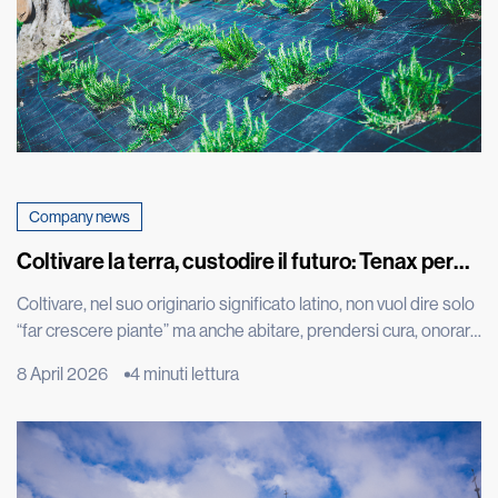
Company news
Coltivare la terra, custodire il futuro: Tenax per
Cascina don Guanella
Coltivare, nel suo originario significato latino, non vuol dire solo
“far crescere piante” ma anche abitare, prendersi cura, onorare
ciò che cresce. È una parola che restituisce tutta la profondità
8 April 2026
4 minuti lettura
dell’intenzione ancora prima del gesto: creare le condizioni
perché la vita possa nascere, svilupparsi e trovare continuità.
L’orto è molto più di uno spazio produttivo: […]