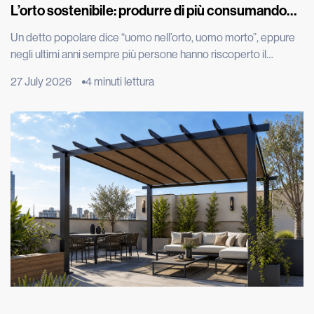
L’orto sostenibile: produrre di più consumando
meno
Un detto popolare dice “uomo nell’orto, uomo morto”, eppure
negli ultimi anni sempre più persone hanno riscoperto il
piacere di produrre parte del proprio cibo, spinte dal desiderio
27 July 2026
4 minuti lettura
di portare in tavola prodotti genuini, ridurre gli sprechi e
adottare uno stile di vita più sostenibile. Grazie all’evoluzione
tecnologica, per esempio con l’irrigazione automatizzata, oggi
coltivare […]