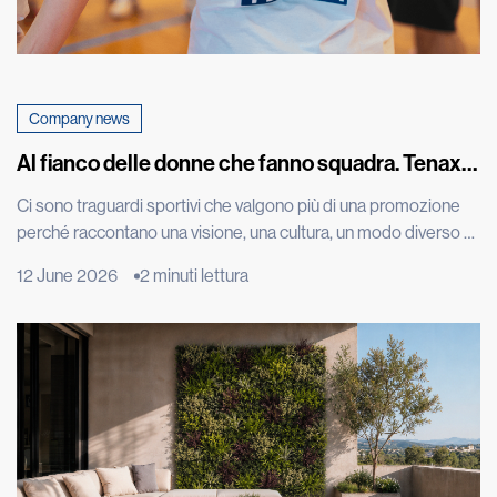
Company news
Al fianco delle donne che fanno squadra. Tenax
celebra con una maglia speciale la promozione in
Ci sono traguardi sportivi che valgono più di una promozione
A1 della squadra di basket femminile di Costa
perché raccontano una visione, una cultura, un modo diverso di
Masnaga
vivere il talento. L’approdo in Serie A1 della CLV-Limonta Costa
12 June 2026
2 minuti lettura
Masnaga, squadra di basket femminile di cui siamo sponsor, è
uno di questi. Una conquista costruita con impegno, disciplina,
tecnica e spirito di squadra, ma […]