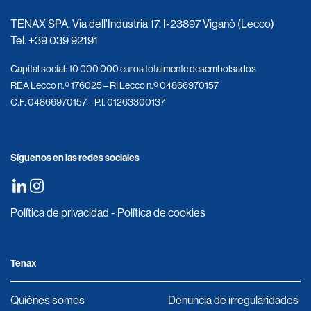
TENAX SPA, Via dell’Industria 17, I-23897 Viganò (Lecco)
Tel.
+39 039 92191
Capital social: 10 000 000 euros totalmente desembolsados
REA Lecco n.º 176025 – RI Lecco n.º 04866970157
C.F. 04866970157 – P.I. 01263300137
Síguenos en las redes sociales
Política de privacidad
-
Política de cookies
Tenax
Quiénes somos
Denuncia de irregularidades