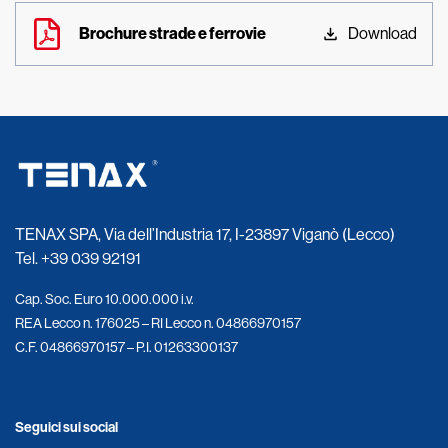
Brochure strade e ferrovie
Download
TENAX SPA, Via dell’Industria 17, I-23897 Viganò (Lecco)
Tel.
+39 039 92191
Cap. Soc. Euro 10.000.000 i.v.
REA Lecco n. 176025 – RI Lecco n. 04866970157
C.F. 04866970157 – P.I. 01263300137
Seguici sui social