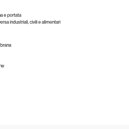
na e portata
sa industriali, civili e alimentari
mbrana
ane