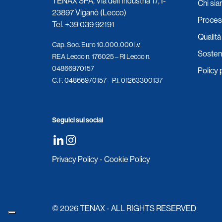
TENAX SPA, Via dell’Industria 17, I-
Chi si
23897 Viganò (Lecco)
Process
Tel.
+39 039 92191
Qualità 
Cap. Soc. Euro 10.000.000 i.v.
Sosteni
REA Lecco n. 176025 – RI Lecco n.
04866970157
Policy 
C.F. 04866970157 – P.I. 01263300137
Seguici sui social
Privacy Policy
-
Cookie Policy
© 2026 TENAX - ALL RIGHTS RESERVED