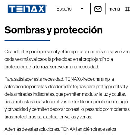
menú
Español
Sombras y protección
Cuando el espacio personal y el tiempo para uno mismo se vuelven
cada vez más valiosos, la privacidad en el propio
jardín o la
protección de la terraza se revelan una necesidad.
Para satisfacer esta necesidad, TENAX ofrece una amplia
selección de pantallas: desde redes tejidas para proteger del sol y
de las miradas indiscretas, que permiten modular la luz y ocultar,
hasta robustas lonas decorativas de textilene que ofrecen refugio
y privacidad y permiten decorar con estilo, pasando por modernas
tiras protectoras para aplicar en vallas y verjas.
Además de estas soluciones, TENAX también ofrece setos