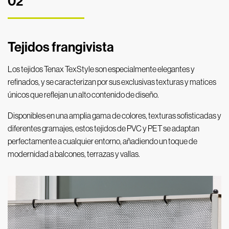
02
Tejidos frangivista
Los tejidos Tenax TexStyle son especialmente elegantes y
refinados, y se caracterizan por sus exclusivas texturas y matices
únicos que reflejan un alto contenido de diseño.
Disponibles en una amplia gama de colores, texturas sofisticadas y
diferentes gramajes, estos tejidos de PVC y PET se adaptan
perfectamente a cualquier entorno, añadiendo un toque de
modernidad a balcones, terrazas y vallas.