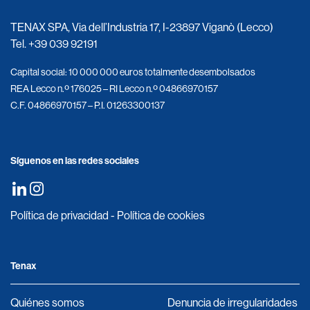
TENAX SPA, Via dell’Industria 17, I-23897 Viganò (Lecco)
Tel.
+39 039 92191
Capital social: 10 000 000 euros totalmente desembolsados
REA Lecco n.º 176025 – RI Lecco n.º 04866970157
C.F. 04866970157 – P.I. 01263300137
Síguenos en las redes sociales
Política de privacidad
-
Política de cookies
Tenax
Quiénes somos
Denuncia de irregularidades