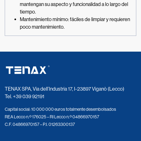
mantengan su aspecto y funcionalidad a lo largo del
tiempo.
Mantenimiento mínimo: fáciles de limpiar y requieren
poco mantenimiento.
TENAX SPA, Via dell’Industria 17, I-23897 Viganò (Lecco)
Tel.
+39 039 92191
Capital social: 10 000 000 euros totalmente desembolsados
REA Lecco n.º 176025 – RI Lecco n.º 04866970157
C.F. 04866970157 – P.I. 01263300137