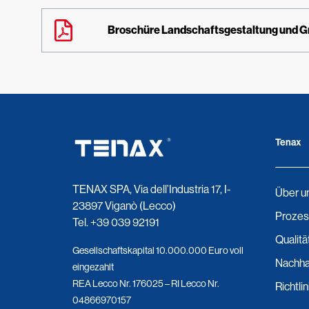
Broschüre Landschaftsgestaltung und G
Tenax
TENAX SPA, Via dell’Industria 17, I-
Über u
23897 Viganò (Lecco)
Prozes
Tel.
+39 039 92191
Qualitä
Gesellschaftskapital 10.000.000 Euro voll
Nachhal
eingezahlt
REA Lecco Nr. 176025 – RI Lecco Nr.
Richtli
04866970157