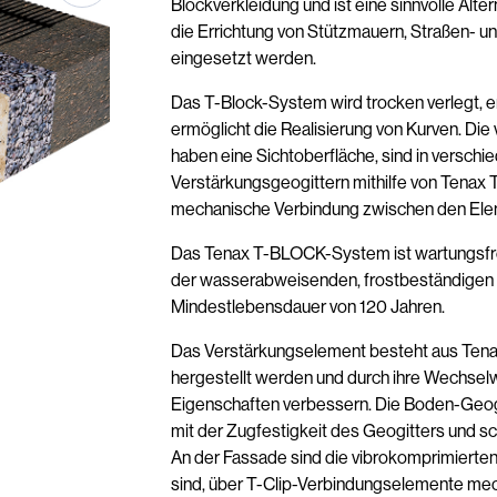
Blockverkleidung und ist eine sinnvolle Alt
die Errichtung von Stützmauern, Straßen- 
eingesetzt werden.
Das T-Block-System wird trocken verlegt, er
ermöglicht die Realisierung von Kurven. Di
haben eine Sichtoberfläche, sind in verschi
Verstärkungsgeogittern mithilfe von Tenax
mechanische Verbindung zwischen den Elem
Das Tenax T-BLOCK-System ist wartungsfre
der wasserabweisenden, frostbeständigen 
Mindestlebensdauer von 120 Jahren.
Das Verstärkungselement besteht aus Tena
hergestellt werden und durch ihre Wechse
Eigenschaften verbessern. Die Boden-Geogi
mit der Zugfestigkeit des Geogitters und sc
An der Fassade sind die vibrokomprimierten 
sind, über T-Clip-Verbindungselemente mec