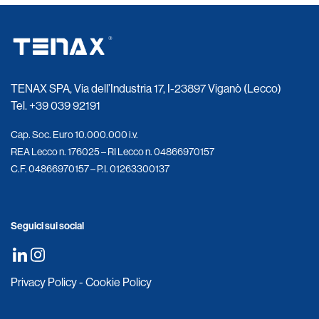
TENAX SPA, Via dell’Industria 17, I-23897 Viganò (Lecco)
Tel.
+39 039 92191
Cap. Soc. Euro 10.000.000 i.v.
REA Lecco n. 176025 – RI Lecco n. 04866970157
C.F. 04866970157 – P.I. 01263300137
Seguici sui social
Privacy Policy
-
Cookie Policy