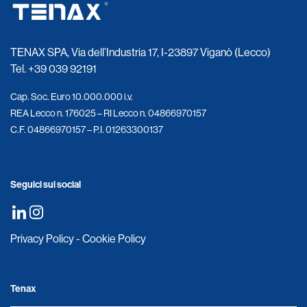
TENAX SPA, Via dell’Industria 17, I-23897 Viganò (Lecco)
Tel.
+39 039 92191
Cap. Soc. Euro 10.000.000 i.v.
REA Lecco n. 176025 – RI Lecco n. 04866970157
C.F. 04866970157 – P.I. 01263300137
Seguici sui social
Privacy Policy
-
Cookie Policy
Tenax