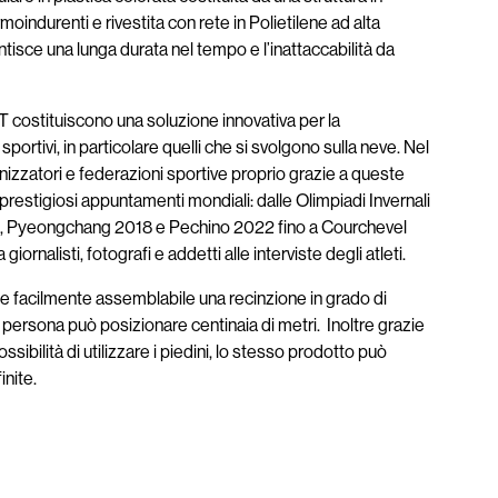
oindurenti e rivestita con rete in Polietilene ad alta
ntisce una lunga durata nel tempo e l’inattaccabilità da
ostituiscono una soluzione innovativa per la
portivi, in particolare quelli che si svolgono sulla neve. Nel
izzatori e federazioni sportive proprio grazie a queste
 prestigiosi appuntamenti mondiali: dalle Olimpiadi Invernali
4, Pyeongchang 2018 e Pechino 2022 fino a Courchevel
iornalisti, fotografi e addetti alle interviste degli atleti.
nde facilmente assemblabile una recinzione in grado di
 persona può posizionare centinaia di metri. Inoltre grazie
ssibilità di utilizzare i piedini, lo stesso prodotto può
inite.