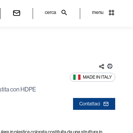
cerca
menu
stita con HDPE
Contattaci
in plastica colorata costituita da una struttura in