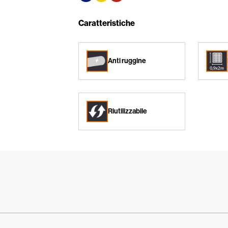
Caratteristiche
Anti ruggine
Riutilizzabile