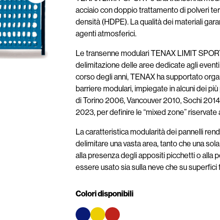
acciaio con doppio trattamento di polveri term
densità (HDPE). La qualità dei materiali gara
agenti atmosferici.
Le transenne modulari TENAX LIMIT SPORT c
delimitazione delle aree dedicate agli eventi s
corso degli anni, TENAX ha supportato organ
barriere modulari, impiegate in alcuni dei più
di Torino 2006, Vancouver 2010, Sochi 201
2023, per definire le “mixed zone” riservate a g
La caratteristica modularità dei pannelli re
delimitare una vasta area, tanto che una sola
alla presenza degli appositi picchetti o alla po
essere usato sia sulla neve che su superfici f
Colori disponibili