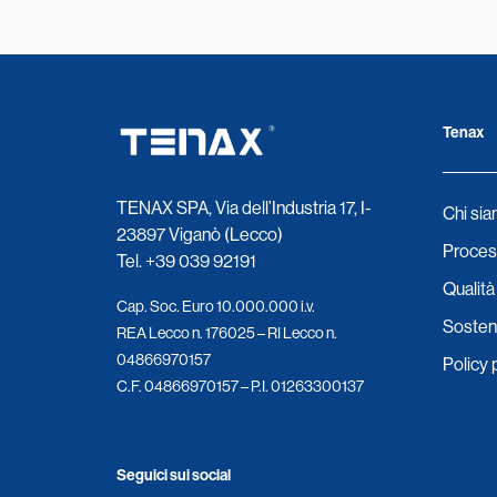
Tenax
TENAX SPA, Via dell’Industria 17, I-
Chi si
23897 Viganò (Lecco)
Process
Tel.
+39 039 92191
Qualità 
Cap. Soc. Euro 10.000.000 i.v.
Sosteni
REA Lecco n. 176025 – RI Lecco n.
04866970157
Policy 
C.F. 04866970157 – P.I. 01263300137
Seguici sui social