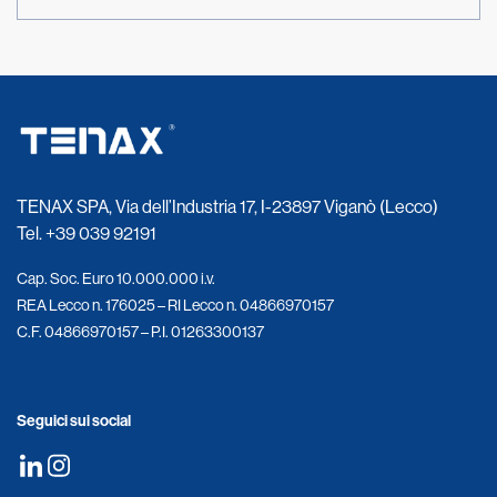
TENAX SPA, Via dell’Industria 17, I-23897 Viganò (Lecco)
Tel.
+39 039 92191
Cap. Soc. Euro 10.000.000 i.v.
REA Lecco n. 176025 – RI Lecco n. 04866970157
C.F. 04866970157 – P.I. 01263300137
Seguici sui social