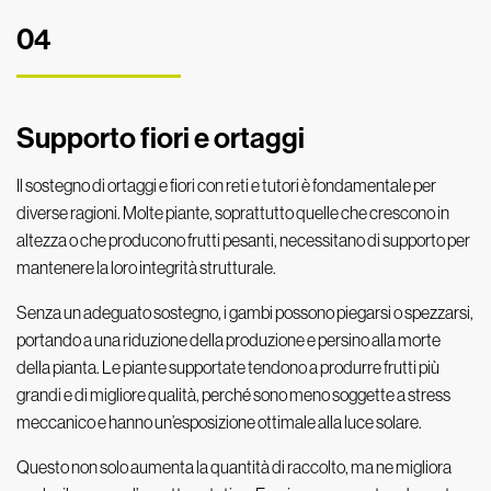
04
Supporto fiori e ortaggi
Il sostegno di ortaggi e fiori con reti e tutori è fondamentale per
diverse ragioni. Molte piante, soprattutto quelle che crescono in
altezza o che producono frutti pesanti, necessitano di supporto per
mantenere la loro integrità strutturale.
Senza un adeguato sostegno, i gambi possono piegarsi o spezzarsi,
portando a una riduzione della produzione e persino alla morte
della pianta. Le piante supportate tendono a produrre frutti più
grandi e di migliore qualità, perché sono meno soggette a stress
meccanico e hanno un’esposizione ottimale alla luce solare.
Questo non solo aumenta la quantità di raccolto, ma ne migliora