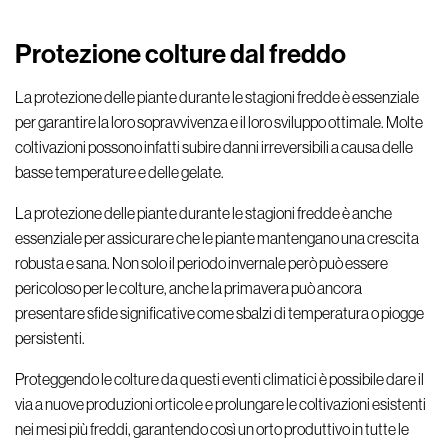
Protezione colture dal freddo
La protezione delle piante durante le stagioni fredde è essenziale
per garantire la loro sopravvivenza e il loro sviluppo ottimale. Molte
coltivazioni possono infatti subire danni irreversibili a causa delle
basse temperature e delle gelate.
La protezione delle piante durante le stagioni fredde è anche
essenziale per assicurare che le piante mantengano una crescita
robusta e sana. Non solo il periodo invernale però può essere
pericoloso per le colture, anche la primavera può ancora
presentare sfide significative come sbalzi di temperatura o piogge
persistenti.
Proteggendo le colture da questi eventi climatici è possibile dare il
via a nuove produzioni orticole e prolungare le coltivazioni esistenti
nei mesi più freddi, garantendo così un orto produttivo in tutte le