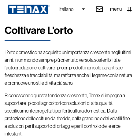
menu
Italiano
Coltivare L'orto
L’orto domestico ha acquisito un’importanza crescente negli ultimi
anni. In un mondo sempre più orientato
verso la sostenibilità e
l’autoproduzione, coltivare i propri prodotti non solo garantisce
freschezza e
tracciabilità, ma rafforza anche il legame con la natura
e promuove uno stile di vita più sano.
Riconoscendo questa tendenza crescente, Tenax si impegna a
supportare i piccoli agricoltori con
soluzioni di alta qualità
specificamente progettati per l’orticultura domestica. Dalla
protezione delle
colture dal freddo, dalla grandine e dai volatili fino
a soluzioni per il supporto di ortaggi e per il
controllo delle erbe
infestanti.