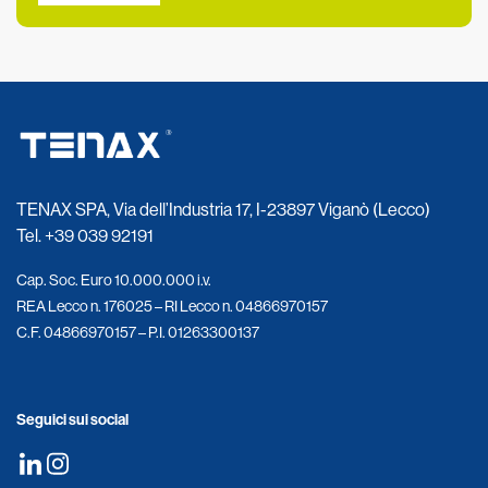
TENAX SPA, Via dell’Industria 17, I-23897 Viganò (Lecco)
Tel.
+39 039 92191
Cap. Soc. Euro 10.000.000 i.v.
REA Lecco n. 176025 – RI Lecco n. 04866970157
C.F. 04866970157 – P.I. 01263300137
Seguici sui social