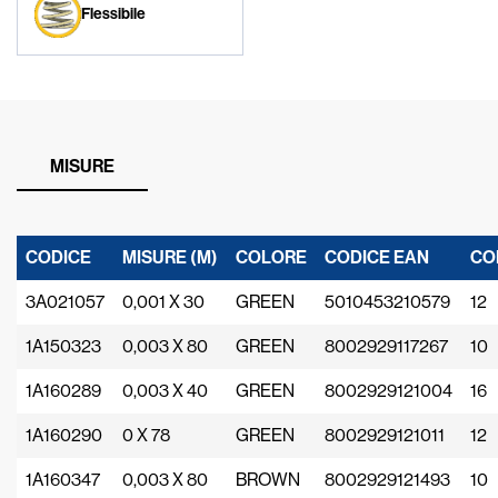
Flessibile
MISURE
CODICE
MISURE (M)
COLORE
CODICE EAN
CO
3A021057
0,001 X 30
GREEN
5010453210579
12
1A150323
0,003 X 80
GREEN
8002929117267
10
1A160289
0,003 X 40
GREEN
8002929121004
16
1A160290
0 X 78
GREEN
8002929121011
12
1A160347
0,003 X 80
BROWN
8002929121493
10