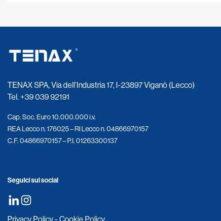
TENAX SPA, Via dell’Industria 17, I-23897 Viganò (Lecco)
Tel.
+39 039 92191
Cap. Soc. Euro 10.000.000 i.v.
REA Lecco n. 176025 – RI Lecco n. 04866970157
C.F. 04866970157 – P.I. 01263300137
Seguici sui social
Privacy Policy
-
Cookie Policy