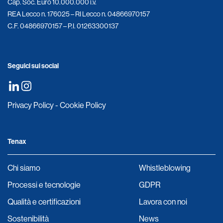
Cap. Soc. Euro 10.000.000 i.v.
REA Lecco n. 176025 – RI Lecco n. 04866970157
C.F. 04866970157 – P.I. 01263300137
Seguici sui social
Privacy Policy
-
Cookie Policy
Tenax
Chi siamo
Whistleblowing
Processi e tecnologie
GDPR
Qualità e certificazioni
Lavora con noi
Sostenibilità
News