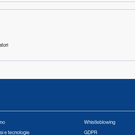
atori
amo
Whistleblowing
i e tecnologie
GDPR