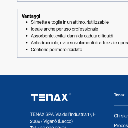
Vantaggi
Si mette e toglie in un attimo: riutilizzabile
Ideale anche per uso professionale
Assorbente, evita i danni da caduta di liquidi
Antisdrucciolo, evita scivolamenti di attrezzi e oper
Contiene polimero riciclato
Tenax
TENAX SPA, Via dell’Industria 17, I-
Chi si
23897 Viganò (Lecco)
Process