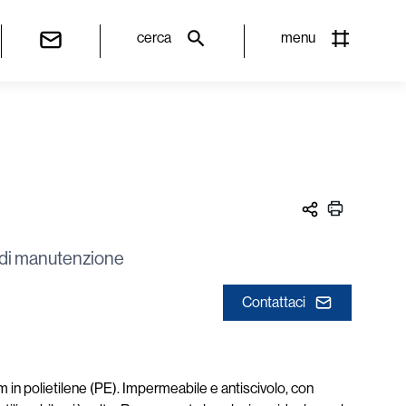
cerca
menu
i di manutenzione
Contattaci
m in polietilene (PE). Impermeabile e antiscivolo, con