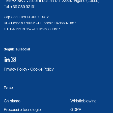
TENAX SPA, Via dell’Industria 17, I-23897 Viganò (Lecco)
Tel.
+39 039 92191
Cap. Soc. Euro 10.000.000 i.v.
REA Lecco n. 176025 – RI Lecco n. 04866970157
C.F. 04866970157 – P.I. 01263300137
Seguici sui social
Privacy Policy
-
Cookie Policy
Tenax
Chi siamo
Whistleblowing
Processi e tecnologie
GDPR