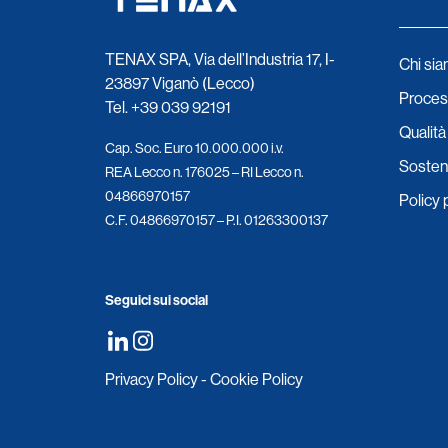
TENAX SPA, Via dell’Industria 17, I-
Chi si
23897 Viganò (Lecco)
Process
Tel.
+39 039 92191
Qualità 
Cap. Soc. Euro 10.000.000 i.v.
Sosteni
REA Lecco n. 176025 – RI Lecco n.
04866970157
Policy 
C.F. 04866970157 – P.I. 01263300137
Seguici sui social
Privacy Policy
-
Cookie Policy