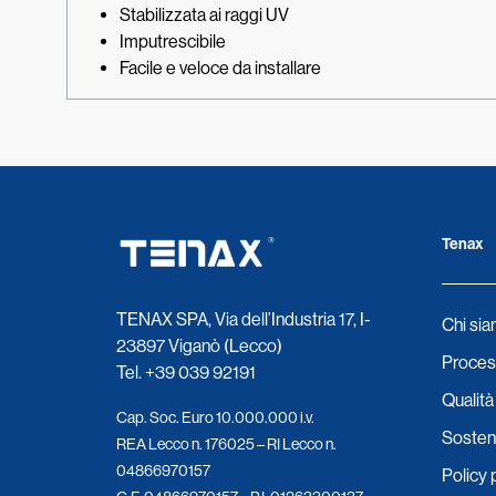
Stabilizzata ai raggi UV
Imputrescibile
Facile e veloce da installare
Tenax
TENAX SPA, Via dell’Industria 17, I-
Chi si
23897 Viganò (Lecco)
Process
Tel.
+39 039 92191
Qualità 
Cap. Soc. Euro 10.000.000 i.v.
Sosteni
REA Lecco n. 176025 – RI Lecco n.
04866970157
Policy 