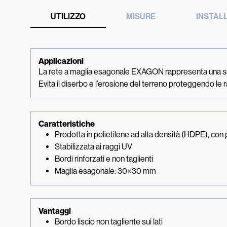
UTILIZZO
MISURE
INSTAL
Applicazioni
La rete a maglia esagonale EXAGON rappresenta una solu
Evita il diserbo e l’erosione del terreno proteggendo le r
Caratteristiche
Prodotta in polietilene ad alta densità (HDPE), con p
Stabilizzata ai raggi UV
Bordi rinforzati e non taglienti
Maglia esagonale: 30×30 mm
Vantaggi
Bordo liscio non tagliente sui lati