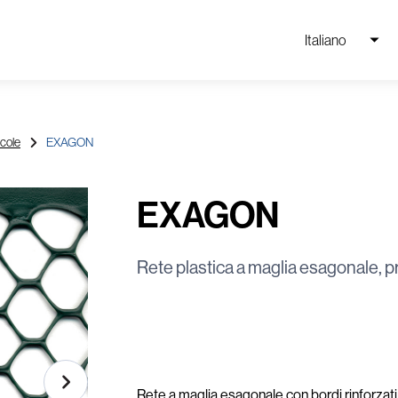
Italiano
icole
EXAGON
EXAGON
Rete plastica a maglia esagonale, pr
Rete a maglia esagonale con bordi rinforzati e