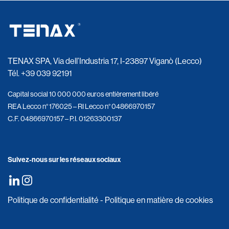
TENAX SPA, Via dell’Industria 17, I-23897 Viganò (Lecco)
Tél.
+39 039 92191
Capital social 10 000 000 euros entièrement libéré
REA Lecco n° 176025 – RI Lecco n° 04866970157
C.F. 04866970157 – P.I. 01263300137
Suivez-nous sur les réseaux sociaux
Politique de confidentialité
-
Politique en matière de cookies