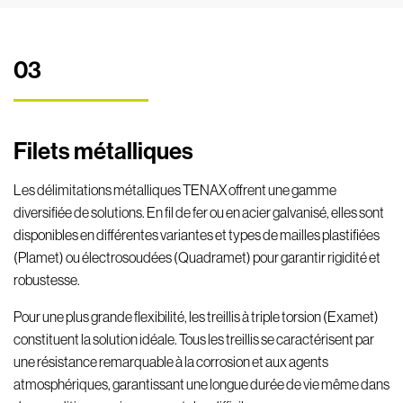
03
Filets métalliques
Les délimitations métalliques TENAX offrent une gamme
diversifiée de solutions. En fil de fer ou en acier galvanisé, elles sont
disponibles en différentes variantes et types de mailles plastifiées
(Plamet) ou électrosoudées (Quadramet) pour garantir rigidité et
robustesse.
Pour une plus grande flexibilité, les treillis à triple torsion (Examet)
constituent la solution idéale. Tous les treillis se caractérisent par
une résistance remarquable à la corrosion et aux agents
atmosphériques, garantissant une longue durée de vie même dans