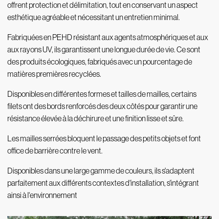
offrent protection et délimitation, tout en conservant un aspect
esthétique agréable et
nécessitant un entretien minimal.
Fabriquées en PEHD résistant aux agents atmosphériques et aux
aux rayons UV, ils garantissent une longue durée de vie.
Ce sont
des produits écologiques, fabriqués avec un
pourcentage de
matières premières recyclées.
Disponibles en différentes formes et tailles de mailles, certains
filets ont des bords renforcés des deux côtés pour garantir une
résistance élevée à la déchirure et une
finition lisse et sûre.
Les mailles serrées bloquent le passage des petits objets et font
office de barrière
contre le vent.
Disponibles dans une large gamme de couleurs, ils s'adaptent
parfaitement aux différents contextes
d'installation, s'intégrant
ainsi à l'environnement