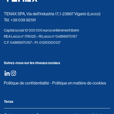
TENAX SPA, Via dell’Industria 17, I-23897 Viganò (Lecco)
Tél.
+39 039 92191
Capital social 10 000 000 euros entièrement libéré
REA Lecco n° 176025 – RI Lecco n° 04866970157
C.F. 04866970157 – P.I. 01263300137
Suivez-nous sur les réseaux sociaux
Politique de confidentialité
-
Politique en matière de cookies
Tenax