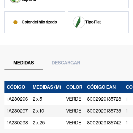
Color del hilo rizado
Tipo Flat
MEDIDAS
DESCARGAR
CÓDIGO
MEDIDAS (M)
COLOR
CÓDIGO EAN
CO
1A230296
2 x 5
VERDE
8002929135728
1
1A230297
2 x 10
VERDE
8002929135735
1
1A230298
2 x 25
VERDE
8002929135742
1