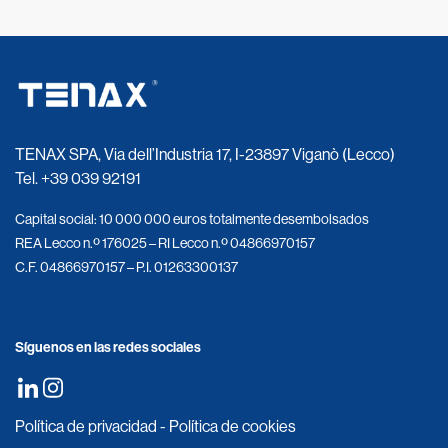
TENAX SPA, Via dell’Industria 17, I-23897 Viganò (Lecco)
Tel.
+39 039 92191
Capital social: 10 000 000 euros totalmente desembolsados
REA Lecco n.º 176025 – RI Lecco n.º 04866970157
C.F. 04866970157 – P.I. 01263300137
Síguenos en las redes sociales
Política de privacidad
-
Política de cookies