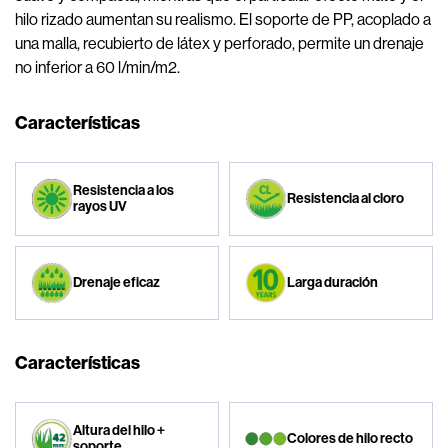
hilo rizado aumentan su realismo. El soporte de PP, acoplado a
una malla, recubierto de látex y perforado, permite un drenaje
no inferior a 60 l/min/m2.
Características
Resistencia a los
Resistencia al cloro
rayos UV
Drenaje eficaz
Larga duración
Características
Altura del hilo +
Colores de hilo recto
soporte