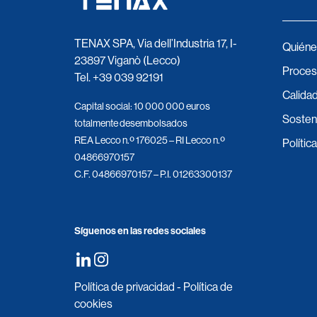
TENAX SPA, Via dell’Industria 17, I-
Quiéne
23897 Viganò (Lecco)
Proces
Tel.
+39 039 92191
Calidad
Capital social: 10 000 000 euros
Sosteni
totalmente desembolsados
REA Lecco n.º 176025 – RI Lecco n.º
Polític
04866970157
C.F. 04866970157 – P.I. 01263300137
Síguenos en las redes sociales
Política de privacidad
-
Política de
cookies