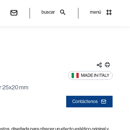
buscar
menú
ar 25x20 mm
Contáctenos
stos, diseñada para ofrecer un efecto estético original y