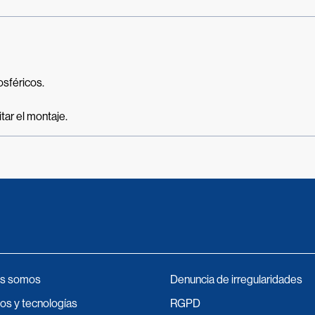
osféricos.
itar el montaje.
s somos
Denuncia de irregularidades
os y tecnologías
RGPD