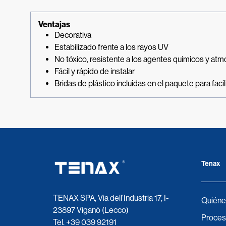
Ventajas
Decorativa
Estabilizado frente a los rayos UV
No tóxico, resistente a los agentes químicos y atm
Fácil y rápido de instalar
Bridas de plástico incluidas en el paquete para facil
Tenax
TENAX SPA, Via dell’Industria 17, I-
Quiéne
23897 Viganò (Lecco)
Proces
Tel.
+39 039 92191