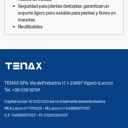
Seguridad para plantas delicadas: garantizan un
soporte ligero pero estable para plantas y flores en
macetas.
Reutilizables
TENAX SPA, Via dell’Industria 17, I-23897 Viganò (Lecco)
Tel.
+39 039 92191
Capital social: 10 000 000 euros totalmente desembolsados
REA Lecco n.º 176025 – RI Lecco n.º 04866970157
C.F. 04866970157 – P.I. 01263300137