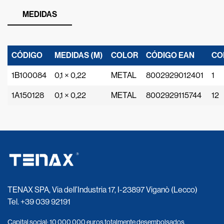
MEDIDAS
CÓDIGO
MEDIDAS (M)
COLOR
CÓDIGO EAN
CO
1B100084
0,1 × 0,22
METAL
8002929012401
1
1A150128
0,1 × 0,22
METAL
8002929115744
12
TENAX SPA, Via dell’Industria 17, I-23897 Viganò (Lecco)
Tel.
+39 039 92191
Capital social: 10 000 000 euros totalmente desembolsados