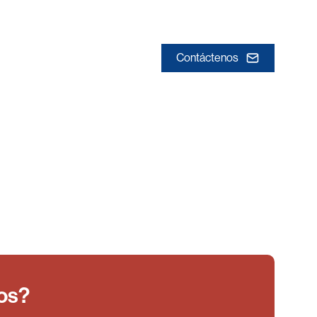
Contáctenos
tos?