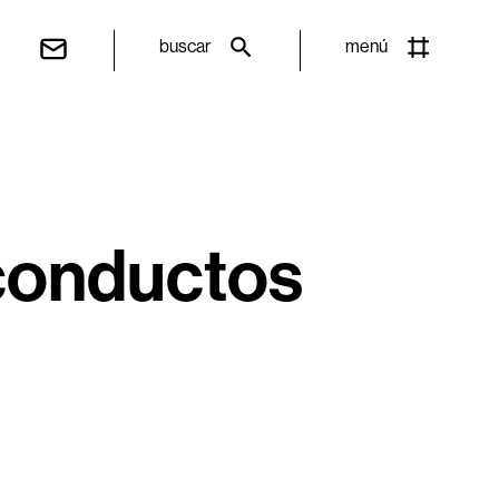
buscar
menú
 conductos