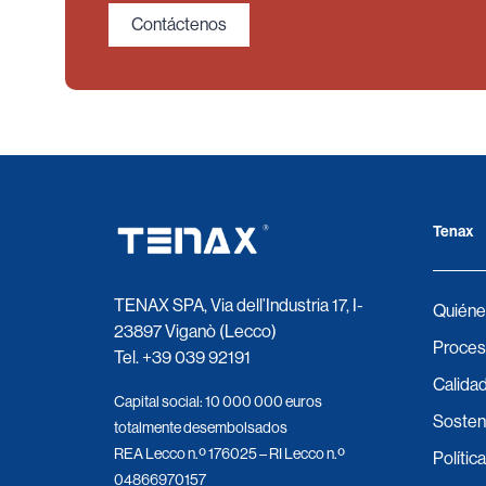
Contáctenos
Tenax
TENAX SPA, Via dell’Industria 17, I-
Quiéne
23897 Viganò (Lecco)
Proces
Tel.
+39 039 92191
Calidad
Capital social: 10 000 000 euros
Sosteni
totalmente desembolsados
REA Lecco n.º 176025 – RI Lecco n.º
Polític
04866970157