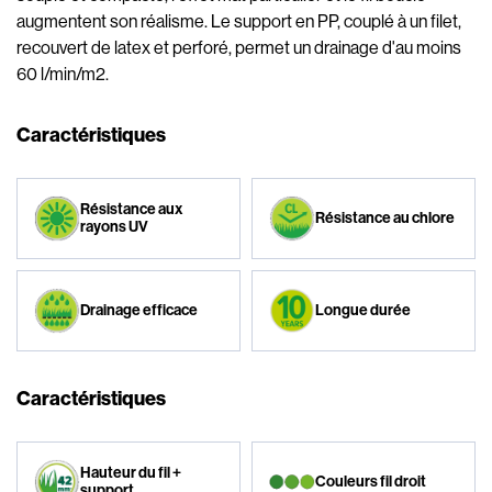
augmentent son réalisme. Le support en PP, couplé à un filet,
recouvert de latex et perforé, permet un drainage d'au moins
60 l/min/m2.
Caractéristiques
Résistance aux
Résistance au chlore
rayons UV
Drainage efficace
Longue durée
Caractéristiques
Hauteur du fil +
Couleurs fil droit
support