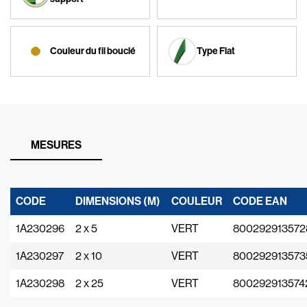
Couleur du fil bouclé
Type Flat
MESURES
CODE
DIMENSIONS (M)
COULEUR
CODE EAN
1A230296
2 x 5
VERT
800292913572
1A230297
2 x 10
VERT
800292913573
1A230298
2 x 25
VERT
800292913574