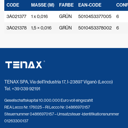
CODE
MASSE (M)
FARBE
EAN-CODE
CONF
3A021377
1 x 0,016
GRÜN
5010453377005
6
3A021378
1,5 × 0,016
GRÜN
5010453378002
6
TENAX SPA, Via dell’Industria 17, I-23897 Viganò (Lecco)
Tel.
+39 039 92191
Gesellschaftskapital 10.000.000 Euro voll eingezahlt
REA Lecco Nr. 176025 – RI Lecco Nr. 04866970157
Steuernummer 04866970157 – Umsatzsteuer-Identifikationsnummer
01263300137