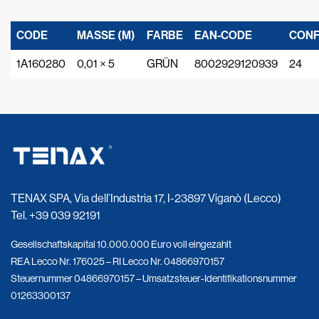
CODE
MASSE (M)
FARBE
EAN-CODE
CONF
1A160280
0,01 × 5
GRÜN
8002929120939
24
TENAX SPA, Via dell’Industria 17, I-23897 Viganò (Lecco)
Tel.
+39 039 92191
Gesellschaftskapital 10.000.000 Euro voll eingezahlt
REA Lecco Nr. 176025 – RI Lecco Nr. 04866970157
Steuernummer 04866970157 – Umsatzsteuer-Identifikationsnummer
01263300137