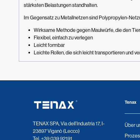
stärksten Belastungen standhalten.
Im Gegensatz zu Metallnetzen sind Polypropylen-Netzrol
Wirksame Methode gegen Maulwürfe, die den Tier
Flexibel, einfach zu verlegen
Leicht formbar
Leichte Rollen, die sich leicht transportieren und v
Tenax
TENAX SPA, Via dell’Industria 17, I-
Über u
23897 Viganò (Lecco)
Prozes
Tel.
+39 039 92191