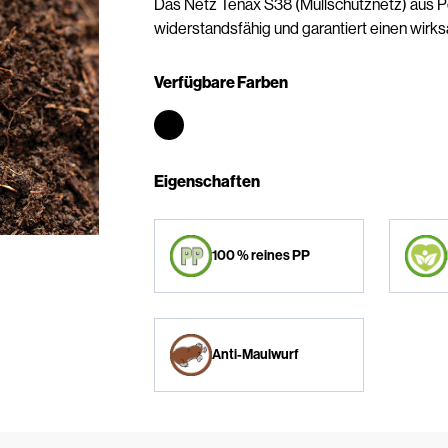
Das Netz Tenax S38 (Mullschutznetz) aus Pol
widerstandsfähig und garantiert einen wirk
Verfügbare Farben
Eigenschaften
100 % reines PP
Anti-Maulwurf