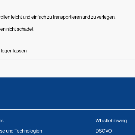
len leicht und einfach zu transportieren und zu verlegen.
en nicht schadet
erlegen lassen
ns
Whistleblowing
se und Technologien
DSGVO