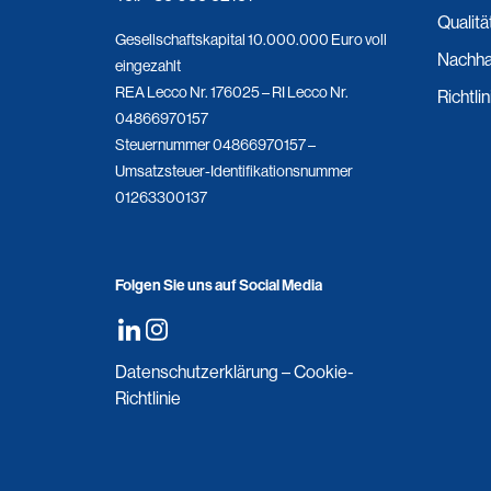
Qualitä
Gesellschaftskapital 10.000.000 Euro voll
Nachhal
eingezahlt
REA Lecco Nr. 176025 – RI Lecco Nr.
Richtli
04866970157
Steuernummer 04866970157 –
Umsatzsteuer-Identifikationsnummer
01263300137
Folgen Sie uns auf Social Media
Datenschutzerklärung
–
Cookie-
Richtlinie