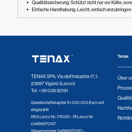
Qualitätssicherung: Schützt nicht nur vor Kälte, s
Einfache Handhabung: Leicht, einfach anzubringen 
Tenax
TENAX SPA, Via dell’Industria 17, I-
Über u
23897 Viganò (Lecco)
Prozes
Tel.
+39 039 92191
Qualitä
Gesellschaftskapital 10.000.000 Euro voll
Nachhal
eingezahlt
REA Lecco Nr. 176025 – RI Lecco Nr.
Richtli
04866970157
Steuernummer 04866970157 –