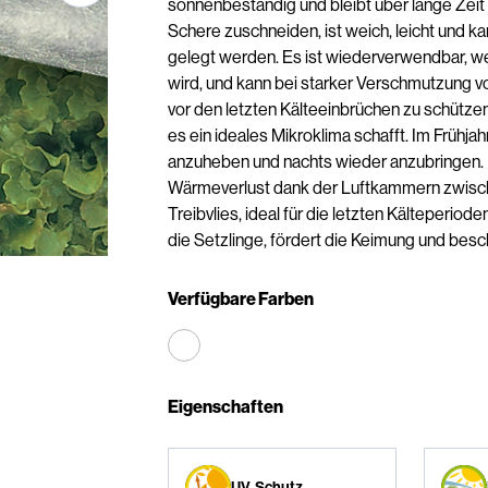
sonnenbeständig und bleibt über lange Zeit u
Schere zuschneiden, ist weich, leicht und k
gelegt werden. Es ist wiederverwendbar, we
wird, und kann bei starker Verschmutzung v
vor den letzten Kälteeinbrüchen zu schützen
es ein ideales Mikroklima schafft. Im Frühja
anzuheben und nachts wieder anzubringen. 
Wärmeverlust dank der Luftkammern zwische
Treibvlies, ideal für die letzten Kälteperio
die Setzlinge, fördert die Keimung und besch
Verfügbare Farben
Eigenschaften
UV-Schutz