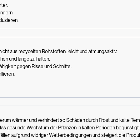
ter.
ängern.
duzieren.
nicht aus recycelten Rohstoffen, leicht und atmungsaktiv.
hen und lange zu halten.
higkeit gegen Risse und Schnitte.
llieren.
 herum wärmer und verhindert so Schäden durch Frost und kalte Tem
das gesunde Wachstum der Pflanzen in kalten Perioden begünstigt.
sfällen aufgrund widriger Wetterbedingungen und steigert die Prod