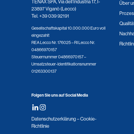
TENAX SPA, Via dell’Industria 17, I-
Über u
23897 Viganò (Lecco)
Prozes
Tel.
+39 039 92191
Qualitä
Gesellschaftskapital 10.000.000 Euro voll
Nachhal
eingezahlt
REA Lecco Nr. 176025 – RI Lecco Nr.
Richtli
04866970157
Steuernummer 04866970157 –
Umsatzsteuer-Identifikationsnummer
01263300137
Folgen Sie uns auf Social Media
Datenschutzerklärung
–
Cookie-
Richtlinie