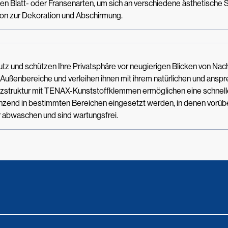
nen Blatt- oder Fransenarten, um sich an verschiedene ästhetische 
tion zur Dekoration und Abschirmung.
utz und schützen Ihre Privatsphäre vor neugierigen Blicken von Na
 Außenbereiche und verleihen ihnen mit ihrem natürlichen und ans
ützstruktur mit TENAX-Kunststoffklemmen ermöglichen eine schnelle 
ergänzend in bestimmten Bereichen eingesetzt werden, in denen vorü
er abwaschen und sind wartungsfrei.