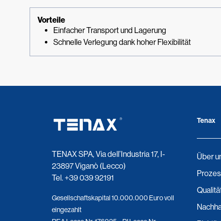
Vorteile
Einfacher Transport und Lagerung
Schnelle Verlegung dank hoher Flexibilität
Tenax
TENAX SPA, Via dell’Industria 17, I-
Über u
23897 Viganò (Lecco)
Prozes
Tel.
+39 039 92191
Qualitä
Gesellschaftskapital 10.000.000 Euro voll
Nachhal
eingezahlt