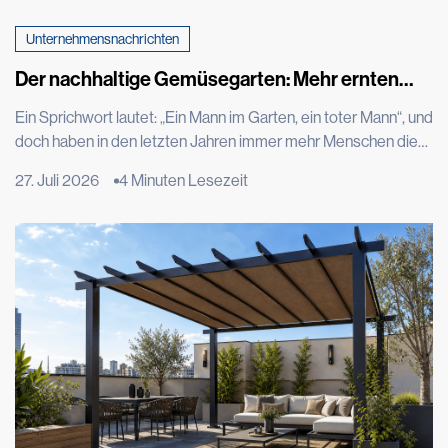
Unternehmensnachrichten
Der nachhaltige Gemüsegarten: Mehr ernten
und dabei weniger verbrauchen
Ein Sprichwort lautet: „Ein Mann im Garten, ein toter Mann“, und
doch haben in den letzten Jahren immer mehr Menschen die
Freude daran wiederentdeckt, einen Teil ihrer Lebensmittel
27. Juli 2026
4 Minuten Lesezeit
selbst anzubauen – angetrieben von dem Wunsch,
unverfälschte Produkte auf den Tisch zu bringen,
Verschwendung zu reduzieren und einen nachhaltigeren
Lebensstil zu führen. Dank des technologischen Fortschritts,
beispielsweise durch automatisierte Bewässerung, ist es
heute möglich, […]