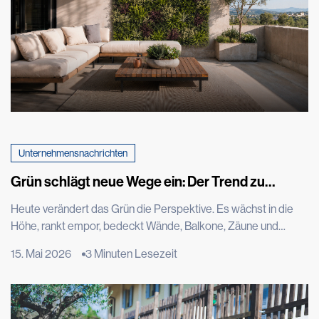
Unternehmensnachrichten
Grün schlägt neue Wege ein: Der Trend zu
vertikalen Gärten, der die Welt im Sturm erobert
Heute verändert das Grün die Perspektive. Es wächst in die
Höhe, rankt empor, bedeckt Wände, Balkone, Zäune und
Fassaden. Das Grün wird zu Architektur, zu Stadtmobiliar, hält
15. Mai 2026
3 Minuten Lesezeit
auf neue Weise Einzug in die Städte und verwandelt Mauern,
Dächer und vertikale Flächen in Lebensräume. Es ist der Trend
zum vertikalen Grün, eine Entwicklung, die aus der Begegnung
zwischen Design, Architektur und dem Bedürfnis nach […]