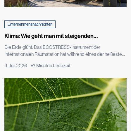
Unternehmensnachrichten
Klima: Wie geht man mit steigenden
Temperaturen um?
Die Erde glüht. Das ECOSTRESS-Instrument der
Internationalen Raumstation hat während eines der heißesten
Sommer der letzten Jahrzehnte europäische Städte aus der
9. Juli 2026
3 Minuten Lesezeit
Vogelperspektive fotografiert, und die Satellitenbilder von
Rom, Paris und Madrid zeigen intensiv rote Flecken: Die im
Beton gespeicherte Wärme ist sogar aus dem Weltraum
sichtbar. Der Wärmeinseleffekt ist ein […]