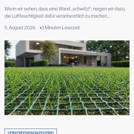
Feuchtigkeit in den Wänden wirklich?
Wenn wir sehen, dass eine Wand „schwitzt“, neigen wir dazu,
die Luftfeuchtigkeit dafür verantwortlich zu machen.
Tatsächlich hat das Phänomen in den meisten Fällen seinen
5. August 2026
3 Minuten Lesezeit
Ursprung viel tiefer, nämlich im Boden, auf dem das Gebäude
steht. Dort setzt ein langsamer physikalischer Prozess ein, der
als kapillare Feuchtigkeitsaufstieg bezeichnet wird und im
Laufe der Zeit Mauerwerk und Putz beschädigen kann. Das
Phänomen, das äußerst […]
Unternehmensnachrichten