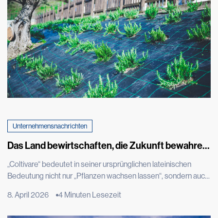
Unternehmensnachrichten
Das Land bewirtschaften, die Zukunft bewahren:
Tenax für Cascina don Guanella
„Coltivare“ bedeutet in seiner ursprünglichen lateinischen
Bedeutung nicht nur „Pflanzen wachsen lassen“, sondern auch
bewohnen, pflegen und das, was wächst, wertschätzen. Es ist
8. April 2026
4 Minuten Lesezeit
ein Wort, das schon vor der Handlung die ganze Tiefe der
Absicht zum Ausdruck bringt: die Voraussetzungen zu