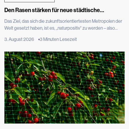
Den Rasen stärken für neue städtische
Dschungel
Das Ziel, das sich die zukunftsorientiertesten Metropolen der
Welt gesetzt haben, ist es, „naturpositiv“ zu werden – also
Orte, die nicht nur in der Lage sind, Schäden an der Natur zu
3. August 2026
3 Minuten Lesezeit
begrenzen, sondern ihr auch Raum, Funktionen und
Artenvielfalt zurückzugeben. London will 40 Kilometer Flüsse
und Bäche renaturieren, Kopenhagen strebt an, dass 20 % der
Stadtfläche von Bäumen bedeckt sind und […]