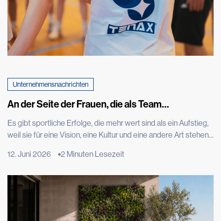
Unternehmensnachrichten
An der Seite der Frauen, die als Team
zusammenhalten. Tenax feiert mit einem
Es gibt sportliche Erfolge, die mehr wert sind als ein Aufstieg,
Sondertrikot den Aufstieg der Frauen-
weil sie für eine Vision, eine Kultur und eine andere Art stehen,
Basketballmannschaft von Costa Masnaga in die
Talent zu leben. Der Aufstieg der CLV-Limonta Costa
A1
12. Juni 2026
2 Minuten Lesezeit
Masnaga, der Frauenbasketballmannschaft, die wir sponsern,
in die Serie A1 ist einer davon. Ein Erfolg, der durch
Engagement, Disziplin, Technik und Teamgeist errungen
wurde, aber […]