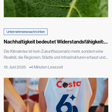
Unternehmensnachrichten
Nachhaltigkeit bedeutet Widerstandsfähigkeit:
Die Rolle von Tenax bei der Bewältigung des
Die Klimakrise ist kein Zukunftsszenario mehr, sondern eine
Klimawandels
Realität, die Regionen, Städte und Infrastrukturen erfasst und
die Art und Weise verändert, wie wir leben, bauen,
18. Juni 2026
4 Minuten Lesezeit
Landwirtschaft betreiben und die Umwelt um uns herum
schützen. Dies bestätigen die neuesten Daten der
Weltorganisation für Meteorologie, die in ihrem Bericht „State
of the Global Climate 2025“ die letzten elf […]