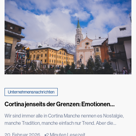
schaffen, damit Leben entstehen, sich entfalten und Bestand
finden kann. Der Gemüsegarten ist weit mehr als nur ein Ort
der Produktion: […]
Unternehmensnachrichten
Cortina jenseits der Grenzen: Emotionen
entstehen durch Leistung
Wir sind immer alle in Cortina Manche nennen es Nostalgie,
manche Tradition, manche einfach nur Trend. Aber die
Wahrheit ist, dass wir immer alle in Cortina d'Ampezzo sind.
20. Februar 2026
2 Minuten Lesezeit