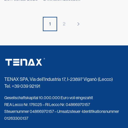
Wir sind heute hier, wie vor einem Jahr, als Kristian Ghedina,
Rockstar der Abfahrt, der Geschwindigkeit zu Mythos und
Spektakel gemacht hat, wiederholte: „No risk, no fun“. Er saß
[…]
1
2
TENAX SPA, Via dell’Industria 17, I-23897 Viganò (Lecco)
Tel.
+39 039 92191
Gesellschaftskapital 10.000.000 Euro voll eingezahlt
REA Lecco Nr. 176025 – RI Lecco Nr. 04866970157
Steuernummer 04866970157 – Umsatzsteuer-Identifikationsnummer
01263300137